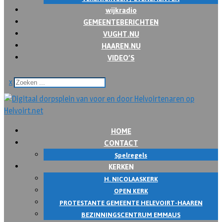
wijkradio
GEMEENTEBERICHTEN
VUGHT.NU
HAAREN.NU
VIDEO’S
x
HOME
CONTACT
Spelregels
KERKEN
H. NICOLAASKERK
OPEN KERK
PROTESTANTE GEMEENTE HELEVOIRT-HAAREN
BEZINNINGSCENTRUM EMMAUS