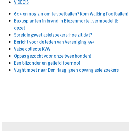
VIDEO’S
60+ en nog zin om te voetballen? Kom Walking Footballen!
Buxusplanten in brand in Biezenmortel, vermoedelijk
opzet
Spreidingswet asielzoekers: hoe zit dat?
Bericht voor de leden van Vereniging 55+
Valse collecte KVW
Oppas gezocht voor onze twee honden!
Een bijzonder en geliefd toernooi
Vught moet naar Den Haag: geen opvang asielzoekers