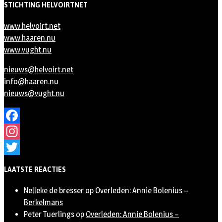
STICHTING HELVOIRTNET
www.helvoirt.net
www.haaren.nu
www.vught.nu
nieuws@helvoirt.net
info@haaren.nu
nieuws@vught.nu
Facebook
Instagram
Twitter
LAATSTE REACTIES
Nelleke de bresser
op
Overleden: Annie Bolenius –
Berkelmans
Peter Tuerlings
op
Overleden: Annie Bolenius –