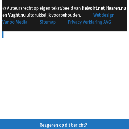
© Auteursrecht op eigen tekst/beeld van
Helvoirt.net
,
Haaren.nu
en
Vught.nu
uitdrukkelijk voorbehouden.
Webdesign
Vanoo Media
Sitemap
Privacy Verklaring AVG
Reageren op dit bericht?