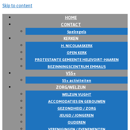
Skip to content
HOME
CONTACT
Spelregels
KERKEN
H. NICOLAASKERK
OPEN KERK
PROTESTANTE GEMEENTE HELEVOIRT-HAAREN
BEZINNINGSCENTRUM EMMAUS
V55+
55+ activiteiten
ZORG/WELZIJN
WELZIJN VUGHT
ACCOMODATIES EN GEBOUWEN
GEZONDHEID / ZORG
JEUGD / JONGEREN
OUDEREN
VERENIGINGEN / EVENEMENTEN