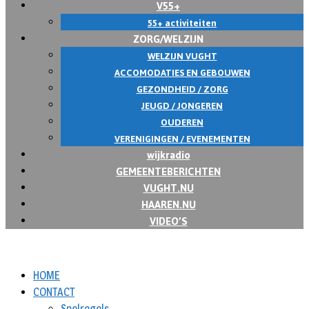
V55+
55+ activiteiten
ZORG/WELZIJN
WELZIJN VUGHT
ACCOMODATIES EN GEBOUWEN
GEZONDHEID / ZORG
JEUGD / JONGEREN
OUDEREN
VERENIGINGEN / EVENEMENTEN
wijkradio
GEMEENTEBERICHTEN
VUGHT.NU
HAAREN.NU
VIDEO’S
HOME
CONTACT
Spelregels