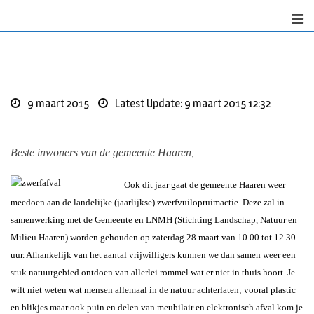
Skip
to
content
9 maart 2015
Latest Update: 9 maart 2015 12:32
Beste inwoners van de gemeente Haaren,
Ook dit jaar gaat de gemeente Haaren weer
meedoen aan de landelijke (jaarlijkse) zwerfvuilopruimactie. Deze zal in
samenwerking met de Gemeente en LNMH (Stichting Landschap, Natuur en
Milieu Haaren) worden gehouden op zaterdag 28 maart van 10.00 tot 12.30
uur. Afhankelijk van het aantal vrijwilligers kunnen we dan samen weer een
stuk natuurgebied ontdoen van allerlei rommel wat er niet in thuis hoort. Je
wilt niet weten wat mensen allemaal in de natuur achterlaten; vooral plastic
en blikjes maar ook puin en delen van meubilair en elektronisch afval kom je