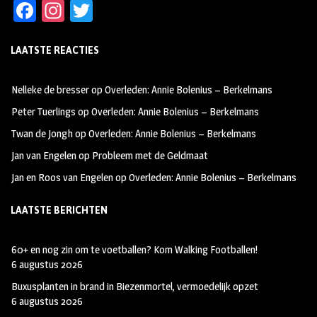
Fa
In
T
ce
st
wi
LAATSTE REACTIES
b
ag
tt
oo
ra
er
Nelleke de bresser
op
Overleden: Annie Bolenius – Berkelmans
k
m
Peter Tuerlings
op
Overleden: Annie Bolenius – Berkelmans
Twan de Jongh
op
Overleden: Annie Bolenius – Berkelmans
Jan van Engelen
op
Probleem met de Geldmaat
Jan en Roos van Engelen
op
Overleden: Annie Bolenius – Berkelmans
LAATSTE BERICHTEN
60+ en nog zin om te voetballen? Kom Walking Footballen!
6 augustus 2026
Buxusplanten in brand in Biezenmortel, vermoedelijk opzet
6 augustus 2026