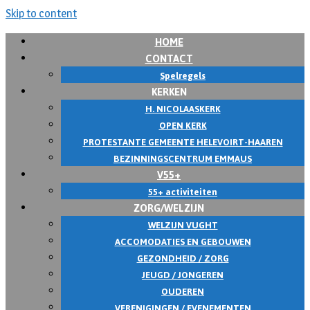
Skip to content
HOME
CONTACT
Spelregels
KERKEN
H. NICOLAASKERK
OPEN KERK
PROTESTANTE GEMEENTE HELEVOIRT-HAAREN
BEZINNINGSCENTRUM EMMAUS
V55+
55+ activiteiten
ZORG/WELZIJN
WELZIJN VUGHT
ACCOMODATIES EN GEBOUWEN
GEZONDHEID / ZORG
JEUGD / JONGEREN
OUDEREN
VERENIGINGEN / EVENEMENTEN