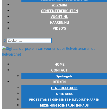
wijkradio
GEMEENTEBERICHTEN
VUGHT.NU
HAAREN.NU
VIDEO’S
x
HOME
CONTACT
Spelregels
KERKEN
H. NICOLAASKERK
OPEN KERK
PROTESTANTE GEMEENTE HELEVOIRT-HAAREN
BEZINNINGSCENTRUM EMMAUS