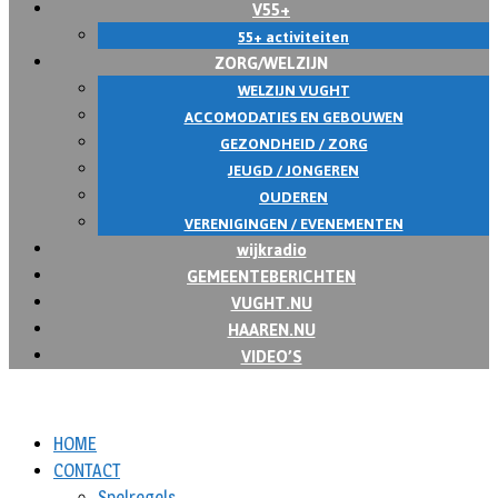
V55+
55+ activiteiten
ZORG/WELZIJN
WELZIJN VUGHT
ACCOMODATIES EN GEBOUWEN
GEZONDHEID / ZORG
JEUGD / JONGEREN
OUDEREN
VERENIGINGEN / EVENEMENTEN
wijkradio
GEMEENTEBERICHTEN
VUGHT.NU
HAAREN.NU
VIDEO’S
HOME
CONTACT
Spelregels