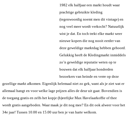
1982 elk halfjaar een markt houdt waar
prachtige gebruikte kleding
(tegenwoordig noemt men dit vintage) en
nog veel meer wordt verkocht? Natuurlijk
wist je dat. En toch trekt elke markt weer
nieuwe kopers die nog nooit eerder van
deze geweldige marktdag hebben gehoord.
Gelukkig heeft de Kledingmarkt inmiddels
zo’n geweldige reputatie weten op te
bouwen dat elk halfjaar honderden
bezoekers van heinde en verre op deze
gezellige markt afkomen. Eigenlijk helemaal niet zo gek, want als je ziet wat er
allemaal hangt en voor welke lage prijzen alles de deur uit gaat. Bovendien is
de toegang gratis en zelfs het kopje (h)eerlijke Max Havelaarkoffie of thee
wordt gratis aangeboden. Waar maak je dit nog mee? En dit ook alweer voor het
34e jaar!
Tussen 10.00 en 15.00 uur ben je van harte welkom.