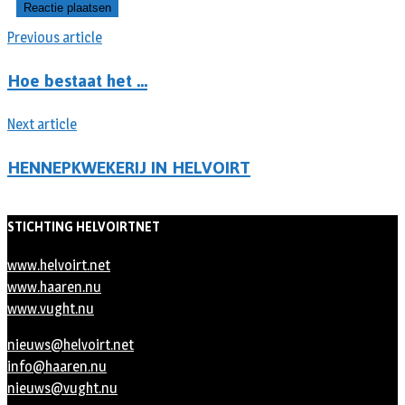
Previous article
Hoe bestaat het …
Next article
HENNEPKWEKERIJ IN HELVOIRT
STICHTING HELVOIRTNET
www.helvoirt.net
www.haaren.nu
www.vught.nu
nieuws@helvoirt.net
info@haaren.nu
nieuws@vught.nu