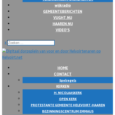
wijkradio
GEMEENTEBERICHTEN
VUGHT.NU
HAAREN.NU
VIDEO’S
x
HOME
CONTACT
Spelregels
KERKEN
H. NICOLAASKERK
OPEN KERK
PROTESTANTE GEMEENTE HELEVOIRT-HAAREN
BEZINNINGSCENTRUM EMMAUS