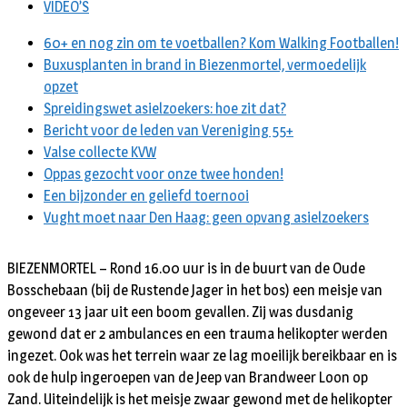
VIDEO’S
60+ en nog zin om te voetballen? Kom Walking Footballen!
Buxusplanten in brand in Biezenmortel, vermoedelijk
opzet
Spreidingswet asielzoekers: hoe zit dat?
Bericht voor de leden van Vereniging 55+
Valse collecte KVW
Oppas gezocht voor onze twee honden!
Een bijzonder en geliefd toernooi
Vught moet naar Den Haag: geen opvang asielzoekers
BIEZENMORTEL – Rond 16.00 uur is in de buurt van de Oude
Bosschebaan (bij de Rustende Jager in het bos) een meisje van
ongeveer 13 jaar uit een boom gevallen. Zij was dusdanig
gewond dat er 2 ambulances en een trauma helikopter werden
ingezet. Ook was het terrein waar ze lag moeilijk bereikbaar en is
ook de hulp ingeroepen van de Jeep van Brandweer Loon op
Zand. Uiteindelijk is het meisje zwaar gewond met de helikopter