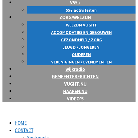
V55+
55+ activiteiten
ZORG/WELZIJN
WELZIJN VUGHT
ACCOMODATIES EN GEBOUWEN
GEZONDHEID / ZORG
JEUGD / JONGEREN
OUDEREN
VERENIGINGEN / EVENEMENTEN
wijkradio
GEMEENTEBERICHTEN
VUGHT.NU
HAAREN.NU
VIDEO’S
HOME
CONTACT
Spelregels