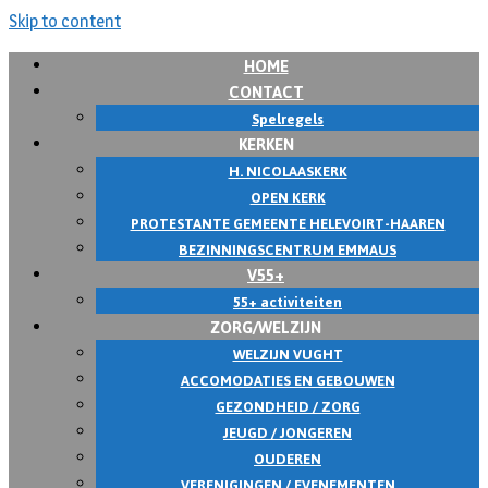
Skip to content
HOME
CONTACT
Spelregels
KERKEN
H. NICOLAASKERK
OPEN KERK
PROTESTANTE GEMEENTE HELEVOIRT-HAAREN
BEZINNINGSCENTRUM EMMAUS
V55+
55+ activiteiten
ZORG/WELZIJN
WELZIJN VUGHT
ACCOMODATIES EN GEBOUWEN
GEZONDHEID / ZORG
JEUGD / JONGEREN
OUDEREN
VERENIGINGEN / EVENEMENTEN