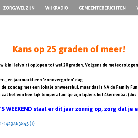
ZORG/WELZIJN
WIJKRADIO
GEMEENTEBERICHTEN
Kans op 25 graden of meer!
kwik in Helvoirt oplopen tot wel 20 graden. Volgens de meteorologen
er-, en jaarmarkt een ‘zonovergoten’ dag.
igt de zondag met een lokale onweersbui, maar dat is NA de Family F
zal het een heerlijk temperatuurtje zijn tijdens het 4kernenbal (dus 
 WEEKEND staat er dit jaar zonnig op, zorg dat je er