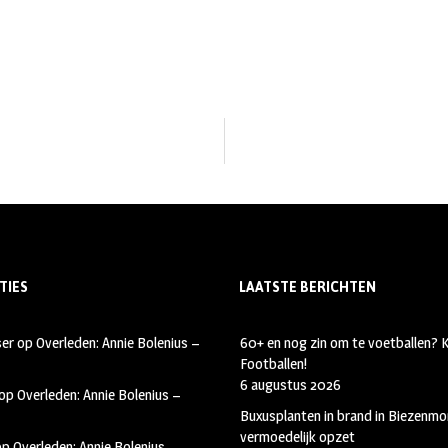
TIES
LAATSTE BERICHTEN
ser
op
Overleden: Annie Bolenius –
60+ en nog zin om te voetballen?
Footballen!
6 augustus 2026
op
Overleden: Annie Bolenius –
Buxusplanten in brand in Biezenmor
vermoedelijk opzet
op
Overleden: Annie Bolenius –