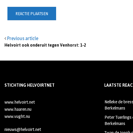
Previous article
Helvoirt ook onderuit tegen Venhorst: 1-2
STICHTING HELVOIRTNET
LAATSTE REAC
Nelleke de bres
www.helvoirt.net
Berkelmans
www.haaren.nu
www.vught.nu
Peter Tuerlings
Berkelmans
nieuws@helvoirt.net
Twan de Jongh