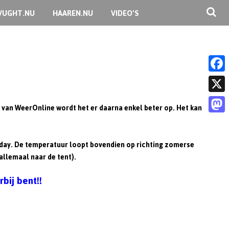
VUGHT.NU
HAAREN.NU
VIDEO’S
F
a
X
 van WeerOnline wordt het er daarna enkel beter op. Het kan
c
M
e
a
unday. De temperatuur loopt bovendien op richting zomerse
b
s
allemaal naar de tent).
o
t
bij bent!!
o
o
k
d
o