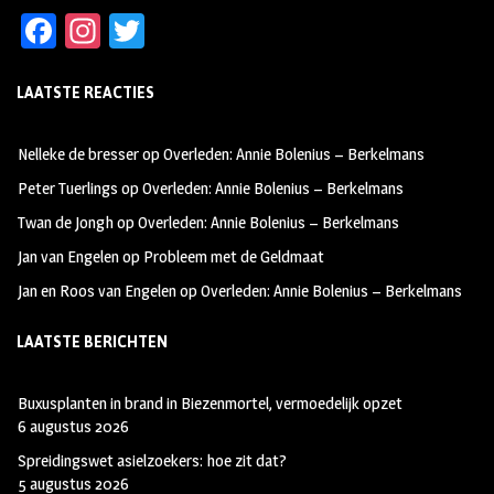
Fa
In
T
ce
st
wi
LAATSTE REACTIES
b
ag
tt
oo
ra
er
Nelleke de bresser
op
Overleden: Annie Bolenius – Berkelmans
k
m
Peter Tuerlings
op
Overleden: Annie Bolenius – Berkelmans
Twan de Jongh
op
Overleden: Annie Bolenius – Berkelmans
Jan van Engelen
op
Probleem met de Geldmaat
Jan en Roos van Engelen
op
Overleden: Annie Bolenius – Berkelmans
LAATSTE BERICHTEN
Buxusplanten in brand in Biezenmortel, vermoedelijk opzet
6 augustus 2026
Spreidingswet asielzoekers: hoe zit dat?
5 augustus 2026