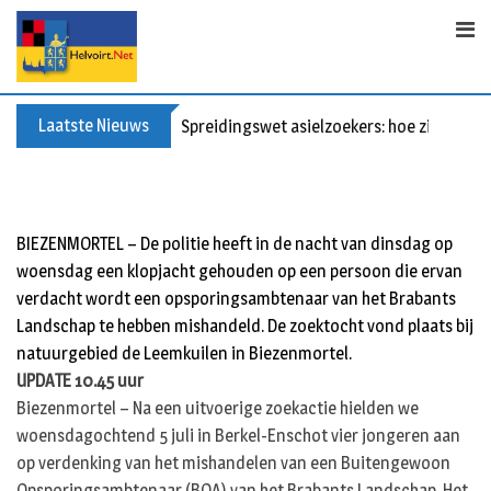
S
k
i
p
t
Laatste Nieuws
Spreidingswet asielzoekers: hoe zit dat?
o
c
o
n
BIEZENMORTEL – De politie heeft in de nacht van dinsdag op
t
woensdag een klopjacht gehouden op een persoon die ervan
e
verdacht wordt een opsporingsambtenaar van het Brabants
n
Landschap te hebben mishandeld. De zoektocht vond plaats bij
t
natuurgebied de Leemkuilen in Biezenmortel.
UPDATE 10.45 uur
Biezenmortel – Na een uitvoerige zoekactie hielden we
woensdagochtend 5 juli in Berkel-Enschot vier jongeren aan
op verdenking van het mishandelen van een Buitengewoon
Opsporingsambtenaar (BOA) van het Brabants Landschap. Het