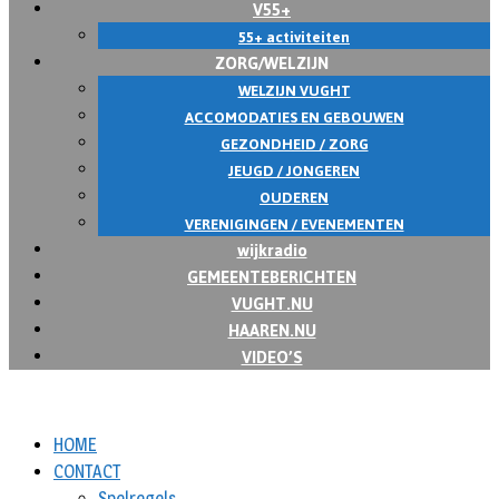
V55+
55+ activiteiten
ZORG/WELZIJN
WELZIJN VUGHT
ACCOMODATIES EN GEBOUWEN
GEZONDHEID / ZORG
JEUGD / JONGEREN
OUDEREN
VERENIGINGEN / EVENEMENTEN
wijkradio
GEMEENTEBERICHTEN
VUGHT.NU
HAAREN.NU
VIDEO’S
HOME
CONTACT
Spelregels