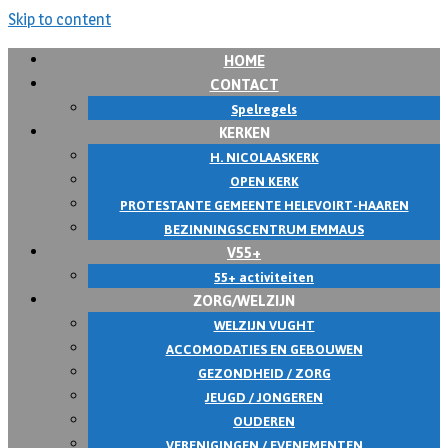
Skip to content
HOME
CONTACT
Spelregels
KERKEN
H. NICOLAASKERK
OPEN KERK
PROTESTANTE GEMEENTE HELEVOIRT-HAAREN
BEZINNINGSCENTRUM EMMAUS
V55+
55+ activiteiten
ZORG/WELZIJN
WELZIJN VUGHT
ACCOMODATIES EN GEBOUWEN
GEZONDHEID / ZORG
JEUGD / JONGEREN
OUDEREN
VERENIGINGEN / EVENEMENTEN