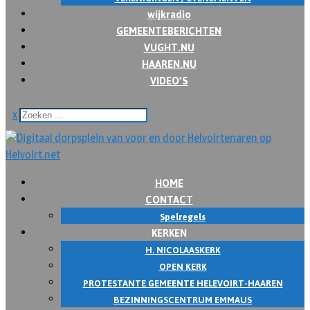
wijkradio
GEMEENTEBERICHTEN
VUGHT.NU
HAAREN.NU
VIDEO’S
x
HOME
CONTACT
Spelregels
KERKEN
H. NICOLAASKERK
OPEN KERK
PROTESTANTE GEMEENTE HELEVOIRT-HAAREN
BEZINNINGSCENTRUM EMMAUS