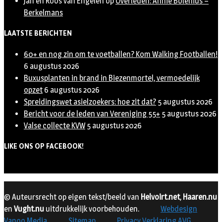
Jan en Roos van Engelen
op
Overleden: Annie Bolenius –
Berkelmans
LAATSTE BERICHTEN
60+ en nog zin om te voetballen? Kom Walking Footballen!
6 augustus 2026
Buxusplanten in brand in Biezenmortel, vermoedelijk
opzet
6 augustus 2026
Spreidingswet asielzoekers: hoe zit dat?
5 augustus 2026
Bericht voor de leden van Vereniging 55+
5 augustus 2026
Valse collecte KVW
5 augustus 2026
LIKE ONS OP FACEBOOK!
© Auteursrecht op eigen tekst/beeld van
Helvoirt.net
,
Haaren.nu
en
Vught.nu
uitdrukkelijk voorbehouden.
Webdesign
Vanoo Media
Sitemap
Privacy Verklaring AVG