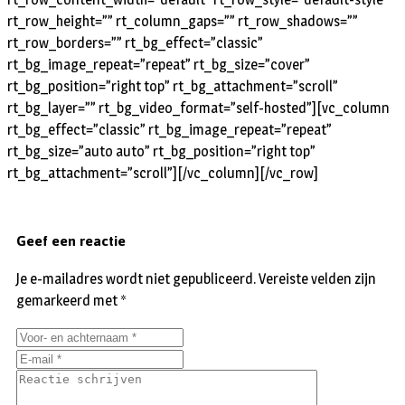
rt_row_height=”” rt_column_gaps=”” rt_row_shadows=””
rt_row_borders=”” rt_bg_effect=”classic”
rt_bg_image_repeat=”repeat” rt_bg_size=”cover”
rt_bg_position=”right top” rt_bg_attachment=”scroll”
rt_bg_layer=”” rt_bg_video_format=”self-hosted”][vc_column
rt_bg_effect=”classic” rt_bg_image_repeat=”repeat”
rt_bg_size=”auto auto” rt_bg_position=”right top”
rt_bg_attachment=”scroll”][/vc_column][/vc_row]
Geef een reactie
Je e-mailadres wordt niet gepubliceerd.
Vereiste velden zijn
gemarkeerd met
*