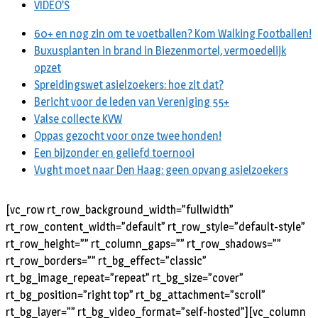
VIDEO’S
60+ en nog zin om te voetballen? Kom Walking Footballen!
Buxusplanten in brand in Biezenmortel, vermoedelijk
opzet
Spreidingswet asielzoekers: hoe zit dat?
Bericht voor de leden van Vereniging 55+
Valse collecte KVW
Oppas gezocht voor onze twee honden!
Een bijzonder en geliefd toernooi
Vught moet naar Den Haag: geen opvang asielzoekers
[vc_row rt_row_background_width=”fullwidth”
rt_row_content_width=”default” rt_row_style=”default-style”
rt_row_height=”” rt_column_gaps=”” rt_row_shadows=””
rt_row_borders=”” rt_bg_effect=”classic”
rt_bg_image_repeat=”repeat” rt_bg_size=”cover”
rt_bg_position=”right top” rt_bg_attachment=”scroll”
rt_bg_layer=”” rt_bg_video_format=”self-hosted”][vc_column