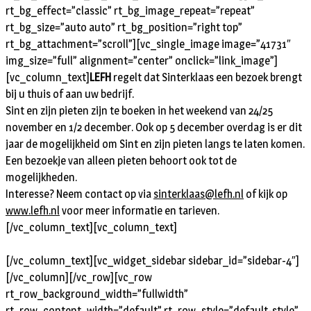
rt_bg_effect=”classic” rt_bg_image_repeat=”repeat”
rt_bg_size=”auto auto” rt_bg_position=”right top”
rt_bg_attachment=”scroll”][vc_single_image image=”41731″
img_size=”full” alignment=”center” onclick=”link_image”]
[vc_column_text]
LEFH
regelt dat Sinterklaas een bezoek brengt
bij u thuis of aan uw bedrijf.
Sint en zijn pieten zijn te boeken in het weekend van 24/25
november en 1/2 december. Ook op 5 december overdag is er dit
jaar de mogelijkheid om Sint en zijn pieten langs te laten komen.
Een bezoekje van alleen pieten behoort ook tot de
mogelijkheden.
Interesse? Neem contact op via
sinterklaas@lefh.nl
of kijk op
www.lefh.nl
voor meer informatie en tarieven.
[/vc_column_text][vc_column_text]
[/vc_column_text][vc_widget_sidebar sidebar_id=”sidebar-4″]
[/vc_column][/vc_row][vc_row
rt_row_background_width=”fullwidth”
rt_row_content_width=”default” rt_row_style=”default-style”