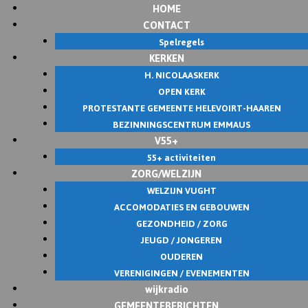
HOME
Skip
CONTACT
to
Spelregels
content
KERKEN
H. NICOLAASKERK
OPEN KERK
PROTESTANTE GEMEENTE HELEVOIRT-HAAREN
BEZINNINGSCENTRUM EMMAUS
V55+
55+ activiteiten
ZORG/WELZIJN
WELZIJN VUGHT
ACCOMODATIES EN GEBOUWEN
GEZONDHEID / ZORG
JEUGD / JONGEREN
OUDEREN
VERENIGINGEN / EVENEMENTEN
wijkradio
GEMEENTEBERICHTEN