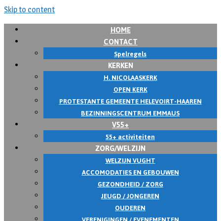
Skip to content
HOME
CONTACT
Spelregels
KERKEN
H. NICOLAASKERK
OPEN KERK
PROTESTANTE GEMEENTE HELEVOIRT-HAAREN
BEZINNINGSCENTRUM EMMAUS
V55+
55+ activiteiten
ZORG/WELZIJN
WELZIJN VUGHT
ACCOMODATIES EN GEBOUWEN
GEZONDHEID / ZORG
JEUGD / JONGEREN
OUDEREN
VERENIGINGEN / EVENEMENTEN