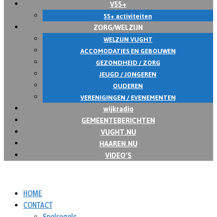
V55+
55+ activiteiten
ZORG/WELZIJN
WELZIJN VUGHT
ACCOMODATIES EN GEBOUWEN
GEZONDHEID / ZORG
JEUGD / JONGEREN
OUDEREN
VERENIGINGEN / EVENEMENTEN
wijkradio
GEMEENTEBERICHTEN
VUGHT.NU
HAAREN.NU
VIDEO’S
HOME
CONTACT
Spelregels