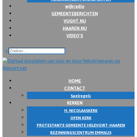
wijkradio
GEMEENTEBERICHTEN
VUGHT.NU
HAAREN.NU
VIDEO’S
x
HOME
CONTACT
Spelregels
KERKEN
H. NICOLAASKERK
OPEN KERK
PROTESTANTE GEMEENTE HELEVOIRT-HAAREN
BEZINNINGSCENTRUM EMMAUS