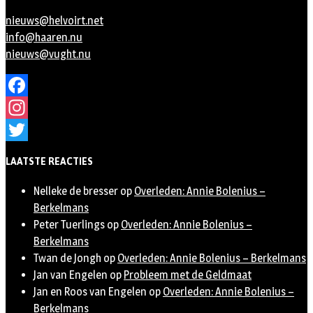
nieuws@helvoirt.net
info@haaren.nu
nieuws@vught.nu
Facebook
Instagram
Twitter
LAATSTE REACTIES
Nelleke de bresser
op
Overleden: Annie Bolenius –
Berkelmans
Peter Tuerlings
op
Overleden: Annie Bolenius –
Berkelmans
Twan de Jongh
op
Overleden: Annie Bolenius – Berkelmans
Jan van Engelen
op
Probleem met de Geldmaat
Jan en Roos van Engelen
op
Overleden: Annie Bolenius –
Berkelmans