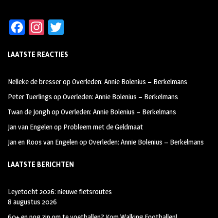
Fa
In
T
ce
st
wi
LAATSTE REACTIES
b
ag
tt
oo
ra
er
Nelleke de bresser
op
Overleden: Annie Bolenius – Berkelmans
k
m
Peter Tuerlings
op
Overleden: Annie Bolenius – Berkelmans
Twan de Jongh
op
Overleden: Annie Bolenius – Berkelmans
Jan van Engelen
op
Probleem met de Geldmaat
Jan en Roos van Engelen
op
Overleden: Annie Bolenius – Berkelmans
LAATSTE BERICHTEN
Leyetocht 2026: nieuwe fietsroutes
8 augustus 2026
60+ en nog zin om te voetballen? Kom Walking Footballen!