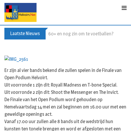
S
k
i
p
t
Laatste Nieuws
60+ en nog zin om te voetballen? Kom Wal
o
c
o
n
t
Er zijn al vier bands bekend die zullen spelen in de Finale van
e
Open Podium Helvoirt.
n
Uit voorronde 1 zijn dit: Royall Madness en T-bone Special.
t
Uit voorronde 2 zijn dit: Shoot the Messenger en The Invict.
De Finale van het Open Podium word gehouden op
Hemelvaartsdag 14 mei en zal beginnen om 16.00 uur met een
geweldige openings act.
Vanaf 17.00 uur zullen alle 8 bands uit de wedstrijd hun
kunsten ten tonele brengen en word er afgesloten met een