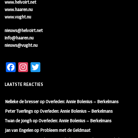
www.helvoirt.net
www.haaren.nu
www.vught.nu
nieuws@helvoirt.net
info@haaren.nu
nieuws@vught.nu
Fa
In
T
ce
st
wi
LAATSTE REACTIES
b
ag
tt
oo
ra
er
Nelleke de bresser
op
Overleden: Annie Bolenius – Berkelmans
k
m
Peter Tuerlings
op
Overleden: Annie Bolenius – Berkelmans
Twan de Jongh
op
Overleden: Annie Bolenius – Berkelmans
Jan van Engelen
op
Probleem met de Geldmaat