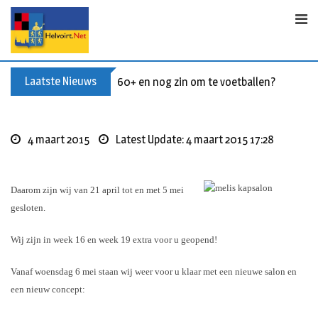
S
k
i
p
t
Laatste Nieuws
60+ en nog zin om te voetballen? Kom Wal
o
c
o
4 maart 2015
Latest Update: 4 maart 2015 17:28
n
t
e
Daarom zijn wij van 21 april tot en met 5 mei
n
gesloten.
t
Wij zijn in week 16 en week 19 extra voor u geopend!
Vanaf woensdag 6 mei staan wij weer voor u klaar met een
nieuwe salon en
een nieuw concept: