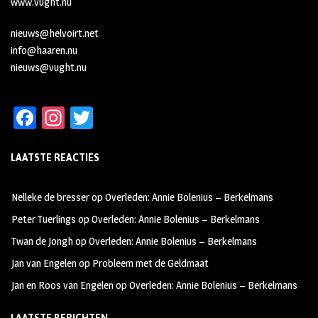
www.vught.nu
nieuws@helvoirt.net
info@haaren.nu
nieuws@vught.nu
Fa
In
T
ce
st
wi
LAATSTE REACTIES
b
ag
tt
oo
ra
er
Nelleke de bresser
op
Overleden: Annie Bolenius – Berkelmans
k
m
Peter Tuerlings
op
Overleden: Annie Bolenius – Berkelmans
Twan de Jongh
op
Overleden: Annie Bolenius – Berkelmans
Jan van Engelen
op
Probleem met de Geldmaat
Jan en Roos van Engelen
op
Overleden: Annie Bolenius – Berkelmans