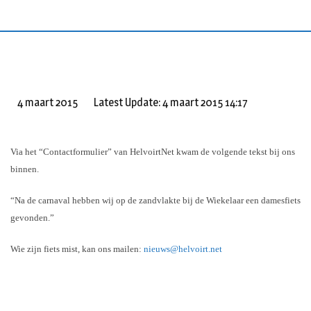
S
k
i
p
t
o
4 maart 2015
Latest Update: 4 maart 2015 14:17
c
o
n
Via het “Contactformulier” van HelvoirtNet kwam de volgende tekst bij ons
t
binnen.
e
n
“Na de carnaval hebben wij op de zandvlakte bij de Wiekelaar een damesfiets
t
gevonden.”
Wie zijn fiets mist, kan ons mailen:
nieuws@helvoirt.net