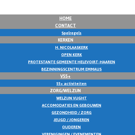
HOME
CONTACT
Spelregels
KERKEN
H. NICOLAASKERK
OPEN KERK
PROTESTANTE GEMEENTE HELEVOIRT-HAAREN
BEZINNINGSCENTRUM EMMAUS
V55+
55+ activiteiten
ZORG/WELZIJN
WELZIJN VUGHT
ACCOMODATIES EN GEBOUWEN
GEZONDHEID / ZORG
JEUGD / JONGEREN
OUDEREN
VERENIGINGEN / EVENEMENTEN