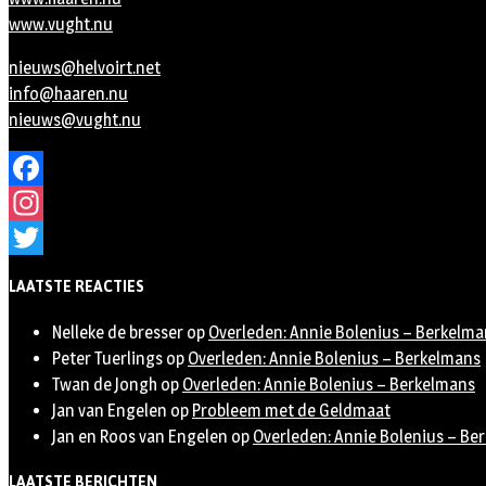
www.vught.nu
nieuws@helvoirt.net
info@haaren.nu
nieuws@vught.nu
Facebook
Instagram
Twitter
LAATSTE REACTIES
Nelleke de bresser
op
Overleden: Annie Bolenius – Berkelma
Peter Tuerlings
op
Overleden: Annie Bolenius – Berkelmans
Twan de Jongh
op
Overleden: Annie Bolenius – Berkelmans
Jan van Engelen
op
Probleem met de Geldmaat
Jan en Roos van Engelen
op
Overleden: Annie Bolenius – Be
LAATSTE BERICHTEN