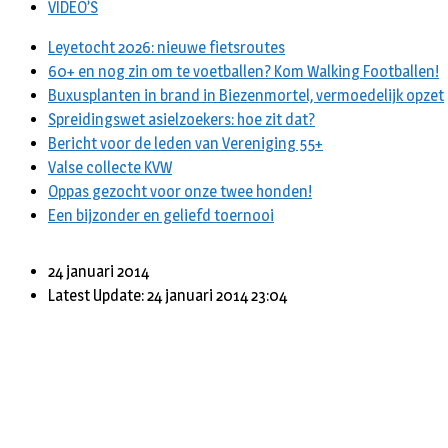
VIDEO’S
Leyetocht 2026: nieuwe fietsroutes
60+ en nog zin om te voetballen? Kom Walking Footballen!
Buxusplanten in brand in Biezenmortel, vermoedelijk opzet
Spreidingswet asielzoekers: hoe zit dat?
Bericht voor de leden van Vereniging 55+
Valse collecte KVW
Oppas gezocht voor onze twee honden!
Een bijzonder en geliefd toernooi
24 januari 2014
Latest Update: 24 januari 2014 23:04