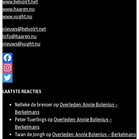
www.helvoirt.net
www.haaren.nu
www.vught.nu
nieuws@helvoirt.net
info@haaren.nu
nieuws@vught.nu
Facebook
Instagram
Twitter
LAATSTE REACTIES
Nelleke de bresser
op
Overleden: Annie Bolenius –
Berkelmans
Peter Tuerlings
op
Overleden: Annie Bolenius –
Berkelmans
Twan de Jongh
op
Overleden: Annie Bolenius – Berkelmans