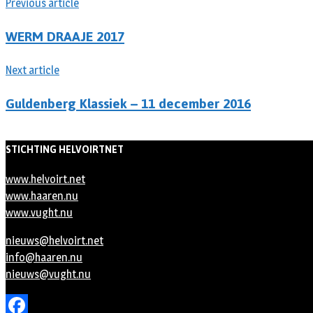
Previous article
WERM DRAAJE 2017
Next article
Guldenberg Klassiek – 11 december 2016
STICHTING HELVOIRTNET
www.helvoirt.net
www.haaren.nu
www.vught.nu
nieuws@helvoirt.net
info@haaren.nu
nieuws@vught.nu