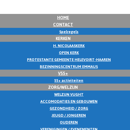
HOME
CONTACT
Spelregels
KERKEN
H. NICOLAASKERK
OPEN KERK
PROTESTANTE GEMEENTE HELEVOIRT-HAAREN
BEZINNINGSCENTRUM EMMAUS
V55+
55+ activiteiten
ZORG/WELZIJN
WELZIJN VUGHT
ACCOMODATIES EN GEBOUWEN
GEZONDHEID / ZORG
JEUGD / JONGEREN
OUDEREN
VERENIGINGEN / EVENEMENTEN