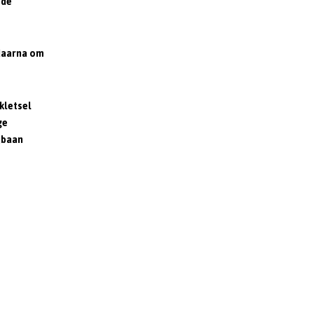
 de
 daarna om
kletsel
ge
ijbaan