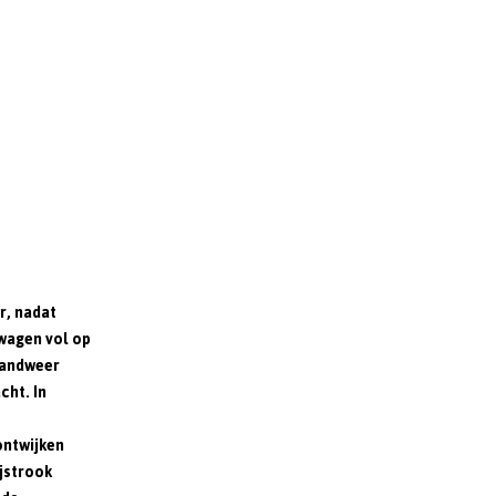
r, nadat
wagen vol op
randweer
cht. In
ontwijken
ijstrook