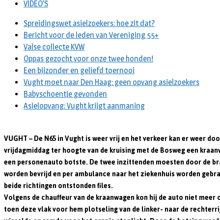
VIDEO’S
Spreidingswet asielzoekers: hoe zit dat?
Bericht voor de leden van Vereniging 55+
Valse collecte KVW
Oppas gezocht voor onze twee honden!
Een bijzonder en geliefd toernooi
Vught moet naar Den Haag: geen opvang asielzoekers
Babyschoentje gevonden
Asielopvang: Vught krijgt aanmaning
VUGHT – De N65 in Vught is weer vrij en het verkeer kan er weer doo
vrijdagmiddag ter hoogte van de kruising met de Bosweg een kraan
een personenauto botste. De twee inzittenden moesten door de b
worden bevrijd en per ambulance naar het ziekenhuis worden gebra
beide richtingen ontstonden files.
Volgens de chauffeur van de kraanwagen kon hij de auto niet meer 
toen deze vlak voor hem plotseling van de linker- naar de rechterr