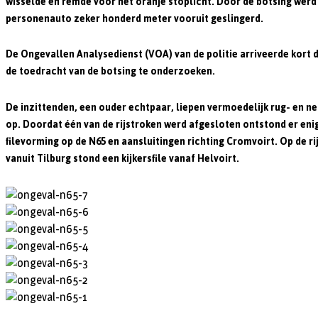
wisselde en remde voor het oranje stoplicht. Door de botsing werd
personenauto zeker honderd meter vooruit geslingerd.
De Ongevallen Analysedienst (VOA) van de politie arriveerde kort
de toedracht van de botsing te onderzoeken.
De inzittenden, een ouder echtpaar, liepen vermoedelijk rug- en ne
op. Doordat één van de rijstroken werd afgesloten ontstond er eni
filevorming op de N65 en aansluitingen richting Cromvoirt. Op de r
vanuit Tilburg stond een kijkersfile vanaf Helvoirt.