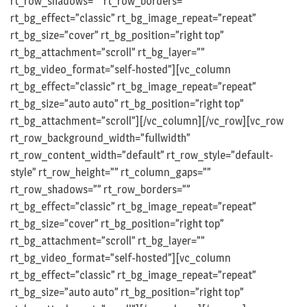
rt_row_shadows=”” rt_row_borders=””
rt_bg_effect=”classic” rt_bg_image_repeat=”repeat”
rt_bg_size=”cover” rt_bg_position=”right top”
rt_bg_attachment=”scroll” rt_bg_layer=””
rt_bg_video_format=”self-hosted”][vc_column
rt_bg_effect=”classic” rt_bg_image_repeat=”repeat”
rt_bg_size=”auto auto” rt_bg_position=”right top”
rt_bg_attachment=”scroll”][/vc_column][/vc_row][vc_row
rt_row_background_width=”fullwidth”
rt_row_content_width=”default” rt_row_style=”default-
style” rt_row_height=”” rt_column_gaps=””
rt_row_shadows=”” rt_row_borders=””
rt_bg_effect=”classic” rt_bg_image_repeat=”repeat”
rt_bg_size=”cover” rt_bg_position=”right top”
rt_bg_attachment=”scroll” rt_bg_layer=””
rt_bg_video_format=”self-hosted”][vc_column
rt_bg_effect=”classic” rt_bg_image_repeat=”repeat”
rt_bg_size=”auto auto” rt_bg_position=”right top”