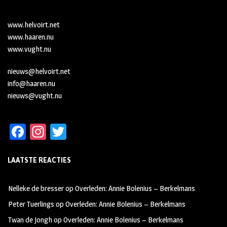
www.helvoirt.net
www.haaren.nu
www.vught.nu
nieuws@helvoirt.net
info@haaren.nu
nieuws@vught.nu
Fa
In
T
ce
st
wi
LAATSTE REACTIES
b
ag
tt
oo
ra
er
Nelleke de bresser
op
Overleden: Annie Bolenius – Berkelmans
k
m
Peter Tuerlings
op
Overleden: Annie Bolenius – Berkelmans
Twan de Jongh
op
Overleden: Annie Bolenius – Berkelmans