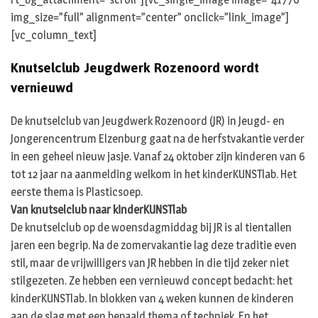
img_size=”full” alignment=”center” onclick=”link_image”]
[vc_column_text]
Knutselclub Jeugdwerk Rozenoord wordt
vernieuwd
De knutselclub van Jeugdwerk Rozenoord (JR) in Jeugd- en
Jongerencentrum Elzenburg gaat na de herfstvakantie verder
in een geheel nieuw jasje. Vanaf 24 oktober zijn kinderen van 6
tot 12 jaar na aanmelding welkom in het kinderKUNSTlab. Het
eerste thema is Plasticsoep.
Van knutselclub naar kinderKUNSTlab
De knutselclub op de woensdagmiddag bij JR is al tientallen
jaren een begrip. Na de zomervakantie lag deze traditie even
stil, maar de vrijwilligers van JR hebben in die tijd zeker niet
stilgezeten. Ze hebben een vernieuwd concept bedacht: het
kinderKUNSTlab. In blokken van 4 weken kunnen de kinderen
aan de slag met een bepaald thema of techniek. En het