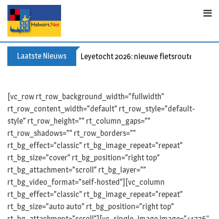
S
k
i
p
t
Laatste Nieuws
Leyetocht 2026: nieuwe fietsroutes
o
c
o
[vc_row rt_row_background_width=”fullwidth”
n
rt_row_content_width=”default” rt_row_style=”default-
t
style” rt_row_height=”” rt_column_gaps=””
e
rt_row_shadows=”” rt_row_borders=””
n
rt_bg_effect=”classic” rt_bg_image_repeat=”repeat”
t
rt_bg_size=”cover” rt_bg_position=”right top”
rt_bg_attachment=”scroll” rt_bg_layer=””
rt_bg_video_format=”self-hosted”][vc_column
rt_bg_effect=”classic” rt_bg_image_repeat=”repeat”
rt_bg_size=”auto auto” rt_bg_position=”right top”
rt_bg_attachment=”scroll”][vc_single_image image=”41776″