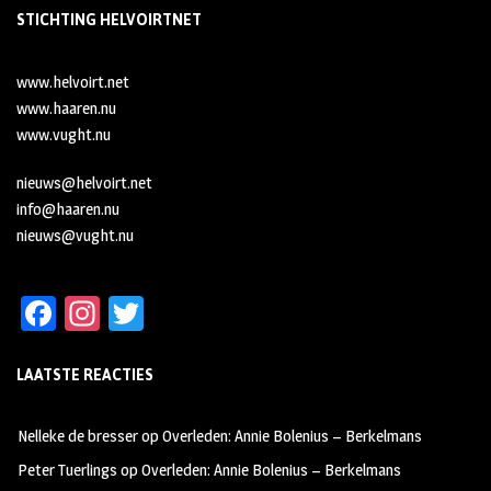
STICHTING HELVOIRTNET
www.helvoirt.net
www.haaren.nu
www.vught.nu
nieuws@helvoirt.net
info@haaren.nu
nieuws@vught.nu
Fa
In
T
ce
st
wi
LAATSTE REACTIES
b
ag
tt
oo
ra
er
Nelleke de bresser
op
Overleden: Annie Bolenius – Berkelmans
k
m
Peter Tuerlings
op
Overleden: Annie Bolenius – Berkelmans