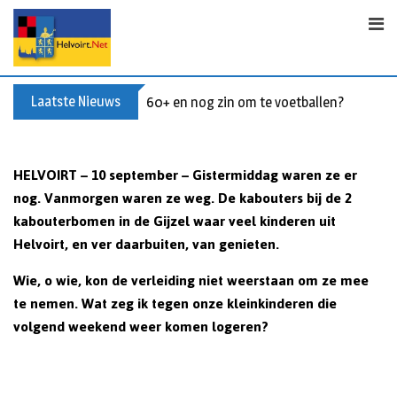
S
k
i
p
t
Laatste Nieuws
60+ en nog zin om te voetballen? Kom Wal
o
c
o
HELVOIRT – 10 september – Gistermiddag waren ze er
n
nog. Vanmorgen waren ze weg. De kabouters bij de 2
t
kabouterbomen in de Gijzel waar veel kinderen uit
e
Helvoirt, en ver daarbuiten, van genieten.
n
t
Wie, o wie, kon de verleiding niet weerstaan om ze mee
te nemen. Wat zeg ik tegen onze kleinkinderen die
volgend weekend weer komen logeren?