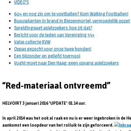
VIDEO’S
60+ en nog zin om te voetballen? Kom Walking Footballen!
Buxusplanten in brand in Biezenmortel, vermoedelijk opzet
Spreidingswet asielzoekers: hoe zit dat?
Bericht voor de leden van Vereniging 55+
Valse collecte KVW
Oppas gezocht voor onze twee honden!
Een bijzonder en geliefd toernooi
Vught moet naar Den Haag: geen opvang asielzoekers
“Red-materiaal ontvreemd”
HELVOIRT 3 januari 2016 *UPDATE* 01.14 uur.
In april 2014 was het ook al raak en nu is er weer ingebroken in de 
aankomst een loopdeur van het rolluik te zijn geforceerd.