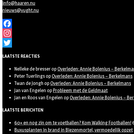
info@haaren.nu
nieuws@vught.nu
Facebook
Instagram
Twitter
LAATSTE REACTIES
Nelleke de bresser
op
Overleden: Annie Bolenius – Berkelma
Peter Tuerlings
op
Overleden: Annie Bolenius – Berkelmans
Twan de Jongh
op
Overleden: Annie Bolenius – Berkelmans
Jan van Engelen
op
Probleem met de Geldmaat
Jan en Roos van Engelen
op
Overleden: Annie Bolenius – Be
LAATSTE BERICHTEN
60+ en nog zin om te voetballen? Kom Walking Footballen!
Buxusplanten in brand in Biezenmortel, vermoedelijk opzet