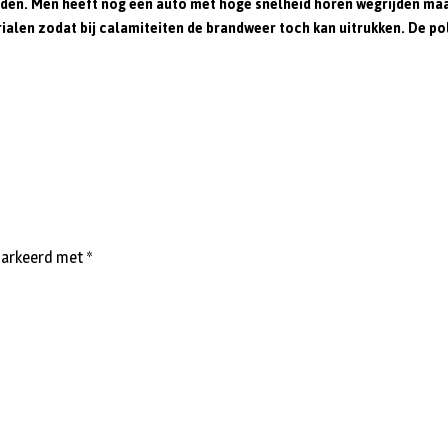
ijden. Men heeft nog een auto met hoge snelheid horen wegrijden maa
en zodat bij calamiteiten de brandweer toch kan uitrukken. De polit
emarkeerd met
*