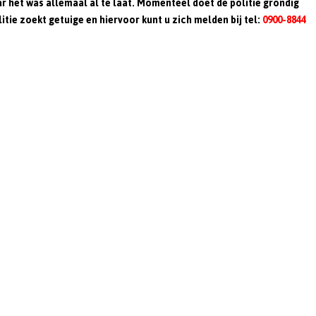
r het was allemaal al te laat. Momenteel doet de politie grondig
ie zoekt getuige en hiervoor kunt u zich melden bij tel:
0900-8844