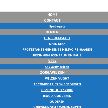
HOME
CONTACT
Spelregels
KERKEN
H. NICOLAASKERK
OPEN KERK
PROTESTANTE GEMEENTE HELEVOIRT-HAAREN
BEZINNINGSCENTRUM EMMAUS
V55+
55+ activiteiten
ZORG/WELZIJN
WELZIJN VUGHT
ACCOMODATIES EN GEBOUWEN
GEZONDHEID / ZORG
JEUGD / JONGEREN
OUDEREN
VERENIGINGEN / EVENEMENTEN