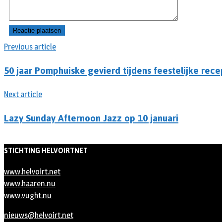
Previous article
50 jaar Pomphuiske gevierd tijdens feestelijke rece
Next article
Lazy Sunday Afternoon Jazz op 10 januari
STICHTING HELVOIRTNET
www.helvoirt.net
www.haaren.nu
www.vught.nu
nieuws@helvoirt.net