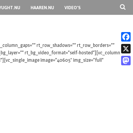
VUGHT.NU
HAAREN.NU
VIDEO’S
 rt_column_gaps=”” rt_row_shadows=”” rt_row_borders=””
F
rt_bg_layer=”” rt_bg_video_format=”self-hosted”][vc_column
a
X
ll”][vc_single_image image=”40605″ img_size=”full”
c
M
e
a
b
s
o
t
o
o
k
d
o