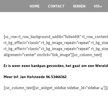
Skip
HOME
CONTACT
KERKEN
V55+
to
content
[vc_row rt_row_background_width=”fullwidth” rt_row_content_
rt_bg_effect=”classic” rt_bg_image_repeat=”repeat” rt_bg_siz
rt_bg_effect=”classic” rt_bg_image_repeat=”repeat” rt_bg_siz
alignment=”center” onclick=”link_image”][vc_column_text]
Er is weer eeen bankpas gevonden, het gaat om een Wereld
Meer inf: Jan Hofsteede 06-53466362
[/vc_column_text][vc_widget_sidebar sidebar_id=”sidebar-4″]