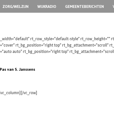
ZORG/WELZIJN
WIJKRADIO
GEMEENTEBERICHTEN
width=”default” rt_row_style=”default-style” rt_row_height=””
e=”cover” rt_bg_position=”right top” rt_bg_attachment=”scroll” 
e=”auto auto” rt_bg_position=”right top” rt_bg_attachment=”scro
Pas van S. Janssens
[/vc_column][/vc_row]