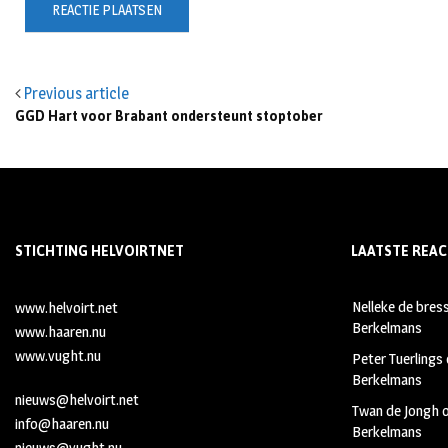
Previous article
GGD Hart voor Brabant ondersteunt stoptober
STICHTING HELVOIRTNET
LAATSTE REAC
Nelleke de bres
www.helvoirt.net
Berkelmans
www.haaren.nu
www.vught.nu
Peter Tuerlings
Berkelmans
nieuws@helvoirt.net
Twan de Jongh
info@haaren.nu
Berkelmans
nieuws@vught.nu