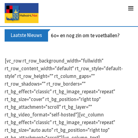
Skip
to
content
Laatste Nieuws
60+ en nog zin om te voetballen? Kom Wal
[vc_row rt_row_background_width=”fullwidth”
rt_row_content_width=”default” rt_row_style=”default-
style” rt_row_height=”” rt_column_gaps=””
rt_row_shadows=”” rt_row_borders=””
rt_bg_effect=”classic” rt_bg_image_repeat=”repeat”
rt_bg_size=”cover” rt_bg_position=”right top”
rt_bg_attachment=”scroll” rt_bg_layer=””
rt_bg_video_format=”self-hosted”][vc_column
rt_bg_effect=”classic” rt_bg_image_repeat=”repeat”
rt_bg_size=”auto auto” rt_bg_position=”right top”
rt_bg_attachment=”scroll”][vc_column_text]