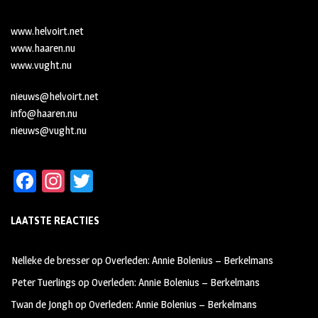
www.helvoirt.net
www.haaren.nu
www.vught.nu
nieuws@helvoirt.net
info@haaren.nu
nieuws@vught.nu
Fa
In
T
ce
st
wi
LAATSTE REACTIES
b
ag
tt
oo
ra
er
Nelleke de bresser
op
Overleden: Annie Bolenius – Berkelmans
k
m
Peter Tuerlings
op
Overleden: Annie Bolenius – Berkelmans
Twan de Jongh
op
Overleden: Annie Bolenius – Berkelmans