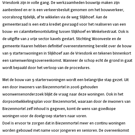
Vriesdonk zijn in volle gang. De werkzaamheden bouwrijp maken zijn
aanbesteed en er is een verkeersbesluit genomen om het bouwverkeer,
vooralsnog tijdelijk, af te wikkelen via de weg Slijkhoef. Aan de
gemeenteraad is een extra krediet gevraagd voor het realiseren van een
bouw- en calamiteitenontsluiting tussen Slijkhoef en Winkelsestraat. Ook is
de uitgifte van 2 vrije sector kavels gestart. Stichting Woonveste en de
gemeente Haaren hebben definitief overeenstemming bereikt over de bouw
van 9 starterswoningen in Slijkhoef aan de Vriesdonk en tekenen binnenkort
een samenwerkingsovereenkomst. Wanneer de schop echt de grond in gaat
wordt bepaald door het verloop van de procedures.
Met de bouw van 9 starterswoningen wordt een belangrijke stap gezet. Uit
een door inwoners van Biezenmortel in 2006 gehouden
woonwensenonderzoek blijkt de vraag naar deze woningen. Ook in het
dorpsontwikkelingsplan voor Biezenmortel, waaraan door de inwoners van
Biezenmortel zelf inhoud is gegeven, komt de wens van goedkope
woningen voor de doelgroep starters naar voren.
Doel is ervoor te zorgen dat in Biezenmortel meer en continu woningen
worden gebouwd met name voor jongeren en senioren. De overeenkomst