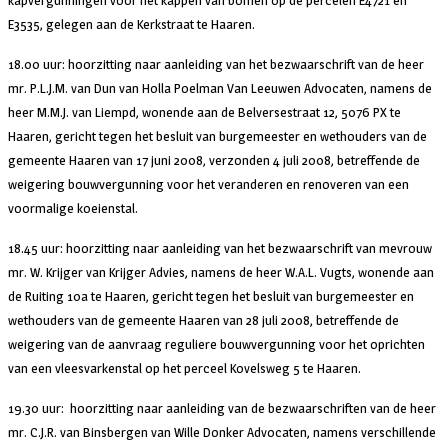
kapvergunningen voor het kappen van bomen op de percelen E4721 en
E3535, gelegen aan de Kerkstraat te Haaren.
18.00 uur: hoorzitting naar aanleiding van het bezwaarschrift van de heer
mr. P.L.J.M. van Dun van Holla Poelman Van Leeuwen Advocaten, namens de
heer M.M.J. van Liempd, wonende aan de Belversestraat 12, 5076 PX te
Haaren, gericht tegen het besluit van burgemeester en wethouders van de
gemeente Haaren van 17 juni 2008, verzonden 4 juli 2008, betreffende de
weigering bouwvergunning voor het veranderen en renoveren van een
voormalige koeienstal.
18.45 uur: hoorzitting naar aanleiding van het bezwaarschrift van mevrouw
mr. W. Krijger van Krijger Advies, namens de heer W.A.L. Vugts, wonende aan
de Ruiting 10a te Haaren, gericht tegen het besluit van burgemeester en
wethouders van de gemeente Haaren van 28 juli 2008, betreffende de
weigering van de aanvraag reguliere bouwvergunning voor het oprichten
van een vleesvarkenstal op het perceel Kovelsweg 5 te Haaren.
19.30 uur: hoorzitting naar aanleiding van de bezwaarschriften van de heer
mr. C.J.R. van Binsbergen van Wille Donker Advocaten, namens verschillende