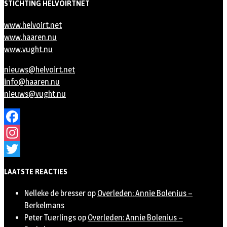
STICHTING HELVOIRTNET
www.helvoirt.net
www.haaren.nu
www.vught.nu
nieuws@helvoirt.net
info@haaren.nu
nieuws@vught.nu
Facebook
Instagram
Twitter
LAATSTE REACTIES
Nelleke de bresser
op
Overleden: Annie Bolenius –
Berkelmans
Peter Tuerlings
op
Overleden: Annie Bolenius –