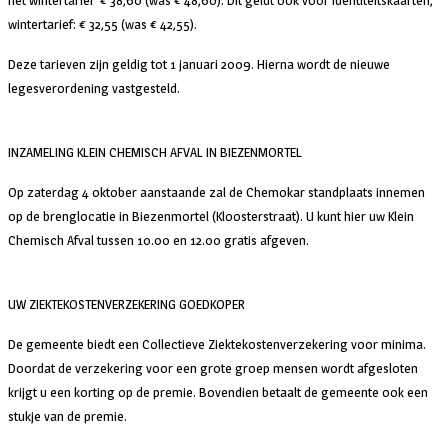
het wintertarief € 38,60 (was € 48,60). Dit geldt ook voor identiteitskaarten,
wintertarief: € 32,55 (was € 42,55).
Deze tarieven zijn geldig tot 1 januari 2009. Hierna wordt de nieuwe
legesverordening vastgesteld.
INZAMELING KLEIN CHEMISCH AFVAL IN BIEZENMORTEL
Op zaterdag 4 oktober aanstaande zal de Chemokar standplaats innemen
op de brenglocatie in Biezenmortel (Kloosterstraat). U kunt hier uw Klein
Chemisch Afval tussen 10.00 en 12.00 gratis afgeven.
UW ZIEKTEKOSTENVERZEKERING GOEDKOPER
De gemeente biedt een Collectieve Ziektekostenverzekering voor minima.
Doordat de verzekering voor een grote groep mensen wordt afgesloten
krijgt u een korting op de premie. Bovendien betaalt de gemeente ook een
stukje van de premie.