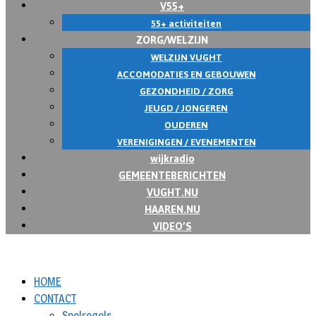
V55+
55+ activiteiten
ZORG/WELZIJN
WELZIJN VUGHT
ACCOMODATIES EN GEBOUWEN
GEZONDHEID / ZORG
JEUGD / JONGEREN
OUDEREN
VERENIGINGEN / EVENEMENTEN
wijkradio
GEMEENTEBERICHTEN
VUGHT.NU
HAAREN.NU
VIDEO’S
HOME
CONTACT
Spelregels