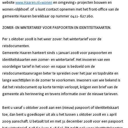
website
www.Haaren.nl>wonen
en omgeving> projecten bouwen en
wonen>slijkhoef. of u kunt contact opnemen met het front-office van de
gemeente Haaren bereikbaar op nummer 0411- 627 260.
ZOMER- EN WINTERTARIEF VOOR PASPOORTEN EN IDENTITEITSKAARTEN.
Per 1 oktober 2008 is het weer zover: het wintertarief voor de
reisdocumenten.
Gemeente Haaren hanteert sinds 1 januari 2008 voor paspoorten en
identiteitskaarten een zomer- en wintertarief. Het invoeren van een
voordeliger tarief in het voor- en najaar is bedoeld om de
reisdocumentaanvragen beter te spreiden over het jaar en topdrukte en
lange wachttijden in de zomer te voorkomen. Inwoners van wie bekend is
dat het reisdocument op korte termijn verloopt, krijgen een brief van de
gemeente als herinnering en tevens informatie over de nieuwe tarieven.
Bent u vanaf 1 oktober 2008 aan een (nieuw) paspoort of identiteitskaart
toe, dan bent u goedkoper uit als u het tussen 1 oktober 2008 en 1 april
2009 aanschaft. U betaalt tot en met 31 december 2008 voor een paspoort