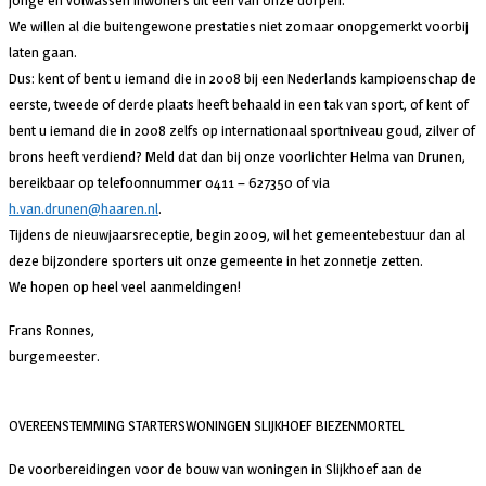
jonge en volwassen inwoners uit een van onze dorpen.
We willen al die buitengewone prestaties niet zomaar onopgemerkt voorbij
laten gaan.
Dus: kent of bent u iemand die in 2008 bij een Nederlands kampioenschap de
eerste, tweede of derde plaats heeft behaald in een tak van sport, of kent of
bent u iemand die in 2008 zelfs op internationaal sportniveau goud, zilver of
brons heeft verdiend? Meld dat dan bij onze voorlichter Helma van Drunen,
bereikbaar op telefoonnummer 0411 – 627350 of via
h.van.drunen@haaren.nl
.
Tijdens de nieuwjaarsreceptie, begin 2009, wil het gemeentebestuur dan al
deze bijzondere sporters uit onze gemeente in het zonnetje zetten.
We hopen op heel veel aanmeldingen!
Frans Ronnes,
burgemeester.
OVEREENSTEMMING STARTERSWONINGEN SLIJKHOEF BIEZENMORTEL
De voorbereidingen voor de bouw van woningen in Slijkhoef aan de