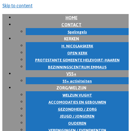
Skip to content
HOME
CONTACT
Spelregels
KERKEN
H. NICOLAASKERK
OPEN KERK
PROTESTANTE GEMEENTE HELEVOIRT-HAAREN
BEZINNINGSCENTRUM EMMAUS
V55+
55+ activiteiten
ZORG/WELZIJN
WELZIJN VUGHT
ACCOMODATIES EN GEBOUWEN
GEZONDHEID / ZORG
JEUGD / JONGEREN
OUDEREN
VERENIGINGEN / EVENEMENTEN