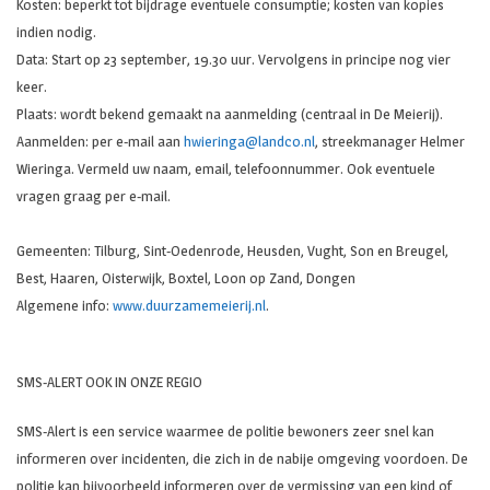
Kosten: beperkt tot bijdrage eventuele consumptie; kosten van kopies
indien nodig.
Data: Start op 23 september, 19.30 uur. Vervolgens in principe nog vier
keer.
Plaats: wordt bekend gemaakt na aanmelding (centraal in De Meierij).
Aanmelden: per e-mail aan
hwieringa@landco.nl
, streekmanager Helmer
Wieringa. Vermeld uw naam, email, telefoonnummer. Ook eventuele
vragen graag per e-mail.
Gemeenten: Tilburg, Sint-Oedenrode, Heusden, Vught, Son en Breugel,
Best, Haaren, Oisterwijk, Boxtel, Loon op Zand, Dongen
Algemene info:
www.duurzamemeierij.nl
.
SMS-ALERT OOK IN ONZE REGIO
SMS-Alert is een service waarmee de politie bewoners zeer snel kan
informeren over incidenten, die zich in de nabije omgeving voordoen. De
politie kan bijvoorbeeld informeren over de vermissing van een kind of