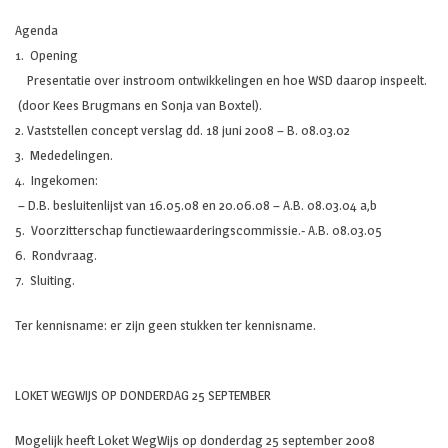
Agenda
1. Opening
Presentatie over instroom ontwikkelingen en hoe WSD daarop inspeelt.
(door Kees Brugmans en Sonja van Boxtel).
2. Vaststellen concept verslag dd. 18 juni 2008 – B. 08.03.02
3. Mededelingen.
4. Ingekomen:
– D.B. besluitenlijst van 16.05.08 en 20.06.08 – A.B. 08.03.04 a,b
5. Voorzitterschap functiewaarderingscommissie.- A.B. 08.03.05
6. Rondvraag.
7. Sluiting.
Ter kennisname: er zijn geen stukken ter kennisname.
LOKET WEGWIJS OP DONDERDAG 25 SEPTEMBER
Mogelijk heeft Loket WegWijs op donderdag 25 september 2008