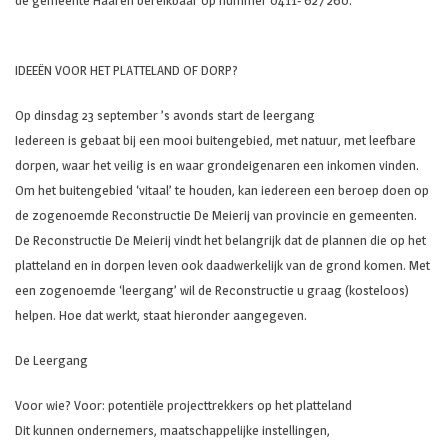
de gemeente Haaren bereikbaar op nummer 0411- 627 260.
IDEEËN VOOR HET PLATTELAND OF DORP?
Op dinsdag 23 september ’s avonds start de leergang
Iedereen is gebaat bij een mooi buitengebied, met natuur, met leefbare
dorpen, waar het veilig is en waar grondeigenaren een inkomen vinden.
Om het buitengebied ‘vitaal’ te houden, kan iedereen een beroep doen op
de zogenoemde Reconstructie De Meierij van provincie en gemeenten.
De Reconstructie De Meierij vindt het belangrijk dat de plannen die op het
platteland en in dorpen leven ook daadwerkelijk van de grond komen. Met
een zogenoemde ‘leergang’ wil de Reconstructie u graag (kosteloos)
helpen. Hoe dat werkt, staat hieronder aangegeven.
De Leergang
Voor wie? Voor: potentiële projecttrekkers op het platteland
Dit kunnen ondernemers, maatschappelijke instellingen,