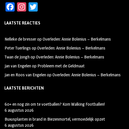
Fa
In
T
ce
st
wi
LAATSTE REACTIES
b
ag
tt
oo
ra
er
Nelleke de bresser
op
Overleden: Annie Bolenius – Berkelmans
k
m
Peter Tuerlings
op
Overleden: Annie Bolenius – Berkelmans
Twan de Jongh
op
Overleden: Annie Bolenius – Berkelmans
Jan van Engelen
op
Probleem met de Geldmaat
Jan en Roos van Engelen
op
Overleden: Annie Bolenius – Berkelmans
LAATSTE BERICHTEN
60+ en nog zin om te voetballen? Kom Walking Footballen!
6 augustus 2026
Buxusplanten in brand in Biezenmortel, vermoedelijk opzet
6 augustus 2026