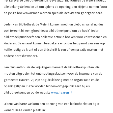
het kersverse bibliotheekpunt is gevestigd. Bibliotheek de Meierij nodigt
alle belangstellenden uit om tijdens de opening een kijkje te nemen. Voor
de jonge boekenwurmen worden speciale activiteiten georganiseerd.
Leden van Bibliotheek de Meierij kunnen met hun biebpas vanaf nu dus
ook terecht bij een gloednieuw bibliotheekpunt ‘om de hoek’. Ieder
bibliotheekpunt heeft een collectie actuele boeken voor volwassenen en
kinderen. Daarnaast kunnen bezoekers er onder het genot van een kop
koffie rustig de krant of een tijdschrift lezen of een praatje maken met
andere dorpsbewoners.
Een club enthousiaste vrijwilligers bemant de bibliotheekpunten, die
moeten uitgroeien tot ontmoetingsplaatsen voor de inwoners van de
gemeente Haaren. Zij zijn nog druk bezig met de organisatie en de
openingstijden. Deze worden binnenkort gepubliceerd bij elk
bibliotheekpunt en op de website
www.haaren.nl
U bent van harte welkom een opening van een bibliotheekpunt bij te
wonen! Deze vinden plaats in: