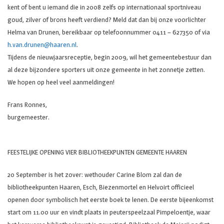
kent of bent u iemand die in 2008 zelfs op internationaal sportniveau
goud, zilver of brons heeft verdiend? Meld dat dan bij onze voorlichter
Helma van Drunen, bereikbaar op telefoonnummer 0411 – 627350 of via
h.van.drunen@haaren.nl
.
Tijdens de nieuwjaarsreceptie, begin 2009, wil het gemeentebestuur dan
al deze bijzondere sporters uit onze gemeente in het zonnetje zetten.
We hopen op heel veel aanmeldingen!
Frans Ronnes,
burgemeester.
FEESTELIJKE OPENING VIER BIBLIOTHEEKPUNTEN GEMEENTE HAAREN
20 September is het zover: wethouder Carine Blom zal dan de
bibliotheekpunten Haaren, Esch, Biezenmortel en Helvoirt officieel
openen door symbolisch het eerste boek te lenen. De eerste bijeenkomst
start om 11.00 uur en vindt plaats in peuterspeelzaal Pimpeloentje, waar