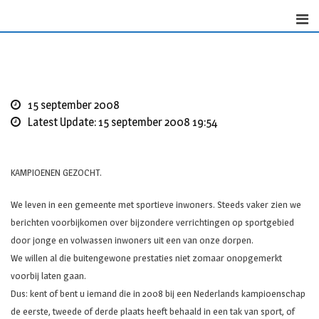
S
k
i
p
t
o
15 september 2008
c
Latest Update: 15 september 2008 19:54
o
n
t
KAMPIOENEN GEZOCHT.
e
n
We leven in een gemeente met sportieve inwoners. Steeds vaker zien we
t
berichten voorbijkomen over bijzondere verrichtingen op sportgebied
door jonge en volwassen inwoners uit een van onze dorpen.
We willen al die buitengewone prestaties niet zomaar onopgemerkt
voorbij laten gaan.
Dus: kent of bent u iemand die in 2008 bij een Nederlands kampioenschap
de eerste, tweede of derde plaats heeft behaald in een tak van sport, of