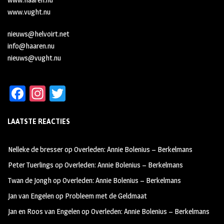
www.vught.nu
nieuws@helvoirt.net
info@haaren.nu
nieuws@vught.nu
Fa
In
T
ce
st
wi
LAATSTE REACTIES
b
ag
tt
oo
ra
er
Nelleke de bresser
op
Overleden: Annie Bolenius – Berkelmans
k
m
Peter Tuerlings
op
Overleden: Annie Bolenius – Berkelmans
Twan de Jongh
op
Overleden: Annie Bolenius – Berkelmans
Jan van Engelen
op
Probleem met de Geldmaat
Jan en Roos van Engelen
op
Overleden: Annie Bolenius – Berkelmans