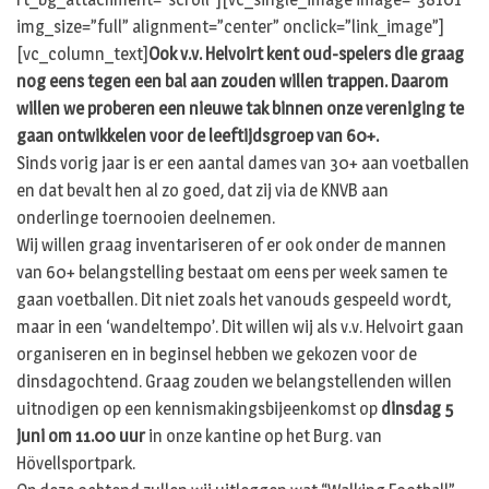
img_size=”full” alignment=”center” onclick=”link_image”]
[vc_column_text]
Ook v.v. Helvoirt kent oud-spelers die graag
nog eens tegen een bal aan zouden willen trappen. Daarom
willen we proberen een nieuwe tak binnen onze vereniging te
gaan ontwikkelen voor de leeftijdsgroep van 60+.
Sinds vorig jaar is er een aantal dames van 30+ aan voetballen
en dat bevalt hen al zo goed, dat zij via de KNVB aan
onderlinge toernooien deelnemen.
Wij willen graag inventariseren of er ook onder de mannen
van 60+ belangstelling bestaat om eens per week samen te
gaan voetballen. Dit niet zoals het vanouds gespeeld wordt,
maar in een ‘wandeltempo’. Dit willen wij als v.v. Helvoirt gaan
organiseren en in beginsel hebben we gekozen voor de
dinsdagochtend. Graag zouden we belangstellenden willen
uitnodigen op een kennismakingsbijeenkomst op
dinsdag 5
juni om 11.00 uur
in onze kantine op het Burg. van
Hövellsportpark.