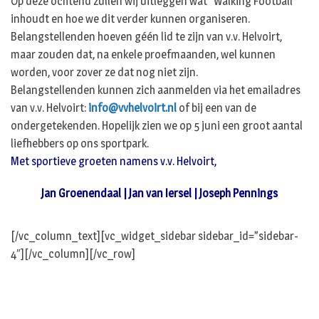
Op deze ochtend zullen wij uitleggen wat “Walking Football”
inhoudt en hoe we dit verder kunnen organiseren.
Belangstellenden hoeven géén lid te zijn van v.v. Helvoirt,
maar zouden dat, na enkele proefmaanden, wel kunnen
worden, voor zover ze dat nog niet zijn.
Belangstellenden kunnen zich aanmelden via het emailadres
van v.v. Helvoirt:
info@vvhelvoirt.nl
of bij een van de
ondergetekenden. Hopelijk zien we op 5 juni een groot aantal
liefhebbers op ons sportpark.
Met sportieve groeten namens v.v. Helvoirt,
Jan Groenendaal | Jan van Iersel | Joseph Pennings
[/vc_column_text][vc_widget_sidebar sidebar_id=”sidebar-
4″][/vc_column][/vc_row]