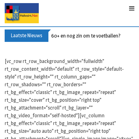
Skip
to
content
Laatste Nieuws
60+ en nog zin om te voetballen? Kom Wal
[vc_row rt_row_background_width=”fullwidth”
rt_row_content_width=”default” rt_row_style=”default-
style” rt_row_height=”” rt_column_gaps=””
rt_row_shadows=”” rt_row_borders=””
rt_bg_effect=”classic” rt_bg_image_repeat=”repeat”
rt_bg_size=”cover” rt_bg_position=”right top”
rt_bg_attachment=”scroll” rt_bg_layer=””
rt_bg_video_format=”self-hosted”][vc_column
rt_bg_effect=”classic” rt_bg_image_repeat=”repeat”
rt_bg_size=”auto auto” rt_bg_position=”right top”
rt_bg_attachment=”scroll”][vc_single_image image=”38101″