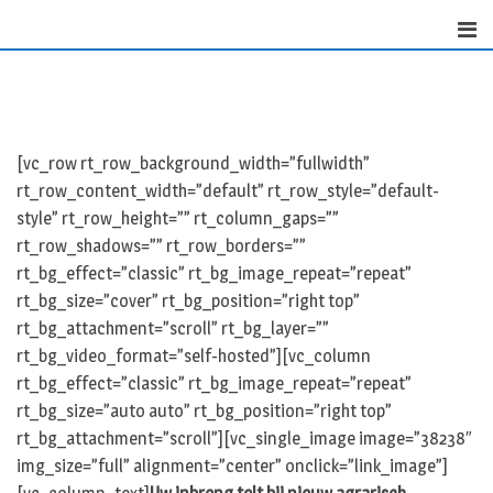
Skip
to
content
[vc_row rt_row_background_width=”fullwidth”
rt_row_content_width=”default” rt_row_style=”default-
style” rt_row_height=”” rt_column_gaps=””
rt_row_shadows=”” rt_row_borders=””
rt_bg_effect=”classic” rt_bg_image_repeat=”repeat”
rt_bg_size=”cover” rt_bg_position=”right top”
rt_bg_attachment=”scroll” rt_bg_layer=””
rt_bg_video_format=”self-hosted”][vc_column
rt_bg_effect=”classic” rt_bg_image_repeat=”repeat”
rt_bg_size=”auto auto” rt_bg_position=”right top”
rt_bg_attachment=”scroll”][vc_single_image image=”38238″
img_size=”full” alignment=”center” onclick=”link_image”]