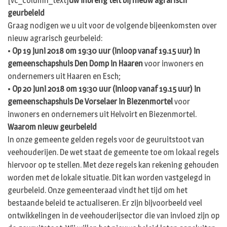
[vc_column_text]
Uw inbreng telt bij nieuw agrarisch
geurbeleid
Graag nodigen we u uit voor de volgende bijeenkomsten over
nieuw agrarisch geurbeleid:
•
Op 19 juni 2018 om 19:30 uur (inloop vanaf 19.15 uur) in
gemeenschapshuis Den Domp in Haaren
voor inwoners en
ondernemers uit Haaren en Esch;
•
Op 20 juni 2018 om 19:30 uur (inloop vanaf 19.15 uur) in
gemeenschapshuis De Vorselaer in Biezenmortel
voor
inwoners en ondernemers uit Helvoirt en Biezenmortel.
Waarom nieuw geurbeleid
In onze gemeente gelden regels voor de geuruitstoot van
veehouderijen. De wet staat de gemeente toe om lokaal regels
hiervoor op te stellen. Met deze regels kan rekening gehouden
worden met de lokale situatie. Dit kan worden vastgelegd in
geurbeleid. Onze gemeenteraad vindt het tijd om het
bestaande beleid te actualiseren. Er zijn bijvoorbeeld veel
ontwikkelingen in de veehouderijsector die van invloed zijn op