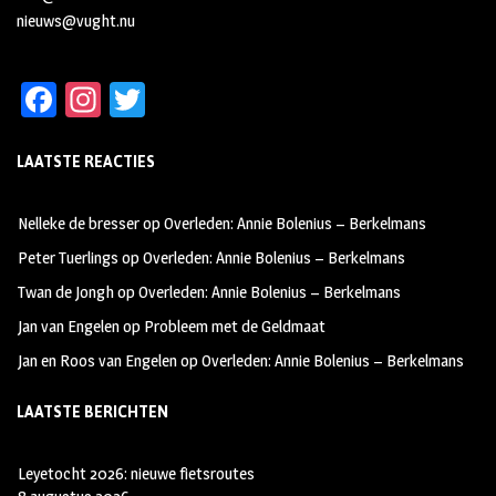
nieuws@vught.nu
Fa
In
T
ce
st
wi
LAATSTE REACTIES
b
ag
tt
oo
ra
er
Nelleke de bresser
op
Overleden: Annie Bolenius – Berkelmans
k
m
Peter Tuerlings
op
Overleden: Annie Bolenius – Berkelmans
Twan de Jongh
op
Overleden: Annie Bolenius – Berkelmans
Jan van Engelen
op
Probleem met de Geldmaat
Jan en Roos van Engelen
op
Overleden: Annie Bolenius – Berkelmans
LAATSTE BERICHTEN
Leyetocht 2026: nieuwe fietsroutes