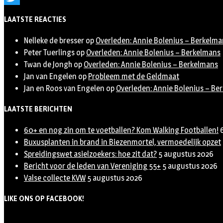
Twitter
LAATSTE REACTIES
Nelleke de bresser
op
Overleden: Annie Bolenius – Berkelma
Peter Tuerlings
op
Overleden: Annie Bolenius – Berkelmans
Twan de Jongh
op
Overleden: Annie Bolenius – Berkelmans
Jan van Engelen
op
Probleem met de Geldmaat
Jan en Roos van Engelen
op
Overleden: Annie Bolenius – Be
LAATSTE BERICHTEN
60+ en nog zin om te voetballen? Kom Walking Footballen!
Buxusplanten in brand in Biezenmortel, vermoedelijk opzet
Spreidingswet asielzoekers: hoe zit dat?
5 augustus 2026
Bericht voor de leden van Vereniging 55+
5 augustus 2026
Valse collecte KVW
5 augustus 2026
LIKE ONS OP FACEBOOK!