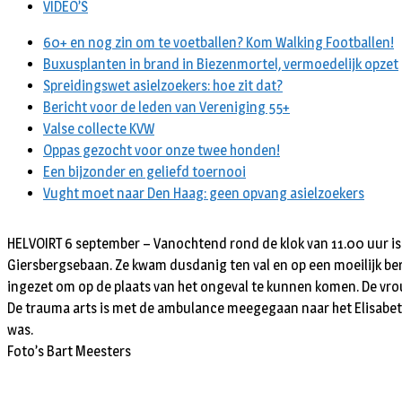
VIDEO’S
60+ en nog zin om te voetballen? Kom Walking Footballen!
Buxusplanten in brand in Biezenmortel, vermoedelijk opzet
Spreidingswet asielzoekers: hoe zit dat?
Bericht voor de leden van Vereniging 55+
Valse collecte KVW
Oppas gezocht voor onze twee honden!
Een bijzonder en geliefd toernooi
Vught moet naar Den Haag: geen opvang asielzoekers
HELVOIRT 6 september – Vanochtend rond de klok van 11.00 uur is
Giersbergsebaan. Ze kwam dusdanig ten val en op een moeilijk be
ingezet om op de plaats van het ongeval te kunnen komen. De vro
De trauma arts is met de ambulance meegegaan naar het Elisabeth
was.
Foto’s Bart Meesters