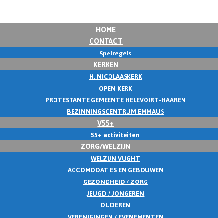
HOME
CONTACT
Spelregels
KERKEN
H. NICOLAASKERK
OPEN KERK
PROTESTANTE GEMEENTE HELEVOIRT-HAAREN
BEZINNINGSCENTRUM EMMAUS
V55+
55+ activiteiten
ZORG/WELZIJN
WELZIJN VUGHT
ACCOMODATIES EN GEBOUWEN
GEZONDHEID / ZORG
JEUGD / JONGEREN
OUDEREN
VERENIGINGEN / EVENEMENTEN