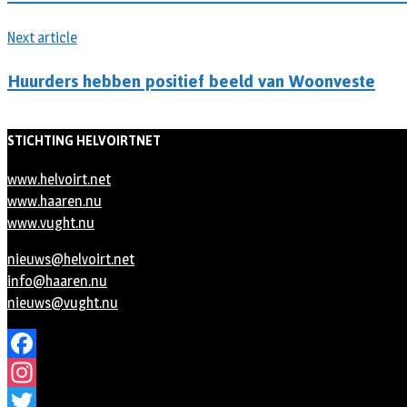
Next article
Huurders hebben positief beeld van Woonveste
STICHTING HELVOIRTNET
www.helvoirt.net
www.haaren.nu
www.vught.nu
nieuws@helvoirt.net
info@haaren.nu
nieuws@vught.nu
Facebook
Instagram