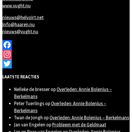
www.vught.nu
nieuws@helvoirt.net
info@haaren.nu
nieuws@vught.nu
Facebook
Instagram
Twitter
LAATSTE REACTIES
Nelleke de bresser
op
Overleden: Annie Bolenius –
Berkelmans
Peter Tuerlings
op
Overleden: Annie Bolenius –
Berkelmans
Twan de Jongh
op
Overleden: Annie Bolenius – Berkelmans
Jan van Engelen
op
Probleem met de Geldmaat
Jan en Roos van Engelen
op
Overleden: Annie Bolenius –