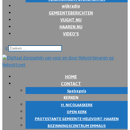
wijkradio
GEMEENTEBERICHTEN
VUGHT.NU
HAAREN.NU
VIDEO’S
x
HOME
CONTACT
Spelregels
KERKEN
H. NICOLAASKERK
OPEN KERK
PROTESTANTE GEMEENTE HELEVOIRT-HAAREN
BEZINNINGSCENTRUM EMMAUS