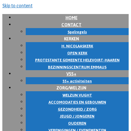
Skip to content
HOME
CONTACT
Spelregels
KERKEN
H. NICOLAASKERK
OPEN KERK
PROTESTANTE GEMEENTE HELEVOIRT-HAAREN
BEZINNINGSCENTRUM EMMAUS
V55+
55+ activiteiten
ZORG/WELZIJN
WELZIJN VUGHT
ACCOMODATIES EN GEBOUWEN
GEZONDHEID / ZORG
JEUGD / JONGEREN
OUDEREN
VERENIGINGEN / EVENEMENTEN