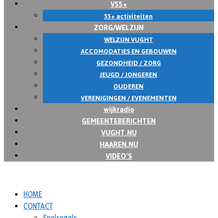
V55+
55+ activiteiten
ZORG/WELZIJN
WELZIJN VUGHT
ACCOMODATIES EN GEBOUWEN
GEZONDHEID / ZORG
JEUGD / JONGEREN
OUDEREN
VERENIGINGEN / EVENEMENTEN
wijkradio
GEMEENTEBERICHTEN
VUGHT.NU
HAAREN.NU
VIDEO’S
HOME
CONTACT
Spelregels