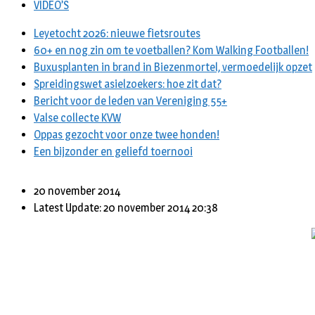
VIDEO’S
Leyetocht 2026: nieuwe fietsroutes
60+ en nog zin om te voetballen? Kom Walking Footballen!
Buxusplanten in brand in Biezenmortel, vermoedelijk opzet
Spreidingswet asielzoekers: hoe zit dat?
Bericht voor de leden van Vereniging 55+
Valse collecte KVW
Oppas gezocht voor onze twee honden!
Een bijzonder en geliefd toernooi
20 november 2014
Latest Update: 20 november 2014 20:38