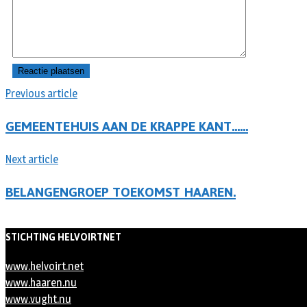
Previous article
GEMEENTEHUIS AAN DE KRAPPE KANT……
Next article
BELANGENGROEP TOEKOMST HAAREN.
STICHTING HELVOIRTNET
www.helvoirt.net
www.haaren.nu
www.vught.nu