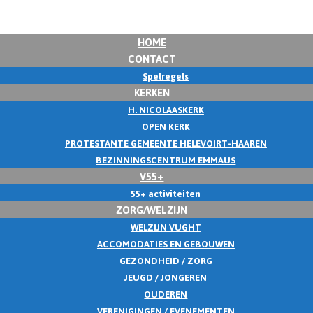
HOME
CONTACT
Spelregels
KERKEN
H. NICOLAASKERK
OPEN KERK
PROTESTANTE GEMEENTE HELEVOIRT-HAAREN
BEZINNINGSCENTRUM EMMAUS
V55+
55+ activiteiten
ZORG/WELZIJN
WELZIJN VUGHT
ACCOMODATIES EN GEBOUWEN
GEZONDHEID / ZORG
JEUGD / JONGEREN
OUDEREN
VERENIGINGEN / EVENEMENTEN