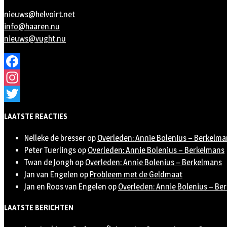
nieuws@helvoirt.net
info@haaren.nu
nieuws@vught.nu
Facebook
Instagram
Twitter
LAATSTE REACTIES
Nelleke de bresser
op
Overleden: Annie Bolenius – Berkelma
Peter Tuerlings
op
Overleden: Annie Bolenius – Berkelmans
Twan de Jongh
op
Overleden: Annie Bolenius – Berkelmans
Jan van Engelen
op
Probleem met de Geldmaat
Jan en Roos van Engelen
op
Overleden: Annie Bolenius – Be
LAATSTE BERICHTEN