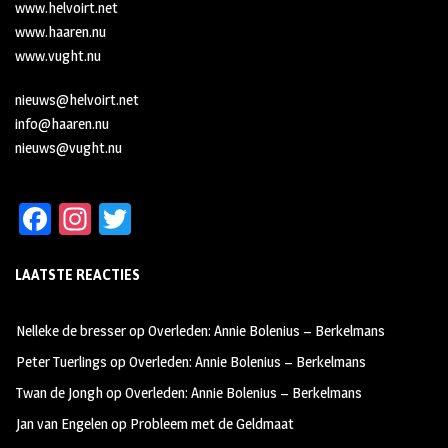
www.helvoirt.net
www.haaren.nu
www.vught.nu
nieuws@helvoirt.net
info@haaren.nu
nieuws@vught.nu
Fa
In
T
ce
st
wi
LAATSTE REACTIES
b
ag
tt
oo
ra
er
Nelleke de bresser
op
Overleden: Annie Bolenius – Berkelmans
k
m
Peter Tuerlings
op
Overleden: Annie Bolenius – Berkelmans
Twan de Jongh
op
Overleden: Annie Bolenius – Berkelmans
Jan van Engelen
op
Probleem met de Geldmaat