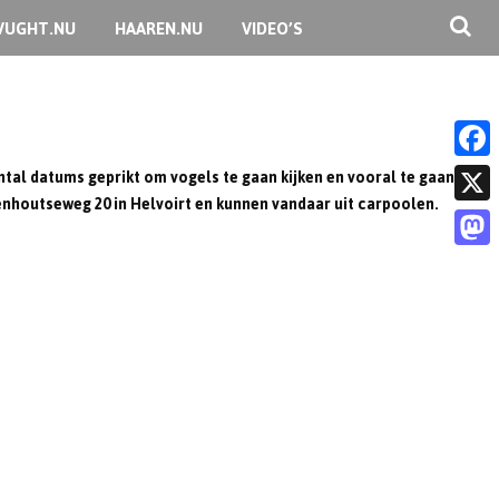
VUGHT.NU
HAAREN.NU
VIDEO’S
ntal datums geprikt om vogels te gaan kijken en vooral te gaan
F
denhoutseweg 20 in Helvoirt en kunnen vandaar uit carpoolen.
a
X
c
M
e
a
b
s
o
t
o
o
k
d
o