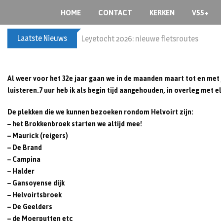
Skip
HOME
CONTACT
KERKEN
V55+
to
content
Laatste Nieuws
60+ en nog zin om te voetballen? Kom Wal
Al weer voor het 32e jaar gaan we in de maanden maart tot en met 
luisteren.7 uur heb ik als begin tijd aangehouden, in overleg met
De plekken die we kunnen bezoeken rondom Helvoirt zijn:
– het Brokkenbroek starten we altijd mee!
– Maurick (reigers)
– De Brand
– Campina
– Halder
– Gansoyense dijk
– Helvoirtsbroek
– De Geelders
– de Moerputten etc