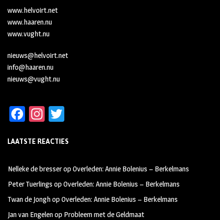
www.helvoirt.net
www.haaren.nu
www.vught.nu
nieuws@helvoirt.net
info@haaren.nu
nieuws@vught.nu
Fa
In
T
ce
st
wi
LAATSTE REACTIES
b
ag
tt
oo
ra
er
Nelleke de bresser
op
Overleden: Annie Bolenius – Berkelmans
k
m
Peter Tuerlings
op
Overleden: Annie Bolenius – Berkelmans
Twan de Jongh
op
Overleden: Annie Bolenius – Berkelmans
Jan van Engelen
op
Probleem met de Geldmaat