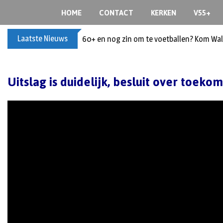
S
HOME
CONTACT
KERKEN
V55+
k
i
Laatste Nieuws
60+ en nog zin om te voetballen? Kom Wal
p
t
o
Uitslag is duidelijk, besluit over toekom
c
o
n
t
e
n
t