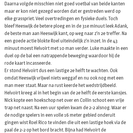
Daarna volgde misschien niet goed voetbal van beide kanten
maar er kon niet gezegd worden dat er gestreden werd op
elke grasspriet. Veel overtredingen en fysieke duels. Toch
bleef Heeswijk de betere ploeg en in de 31e minuut leek Adank,
de beste man aan Heeswijk kant, op weg naar z’n 2e treffer. Na
een goede actie blokte Roel uiteindelijk z’n inzet. In de 43
minuut moest Helvoirt met 10 man verder. Luke maakte in een
duel op de bal een natrappende beweging waardoor hij de
rode kaart incasseerde.
Er stond Helvoirt dus een lastige 2e helft te wachten. Ook
omdat Heeswijk vrijwel niets weggaf en nu ook nog met een
man meer staat. Maar na rust keerde het wedstrijdbeeld.
Helvoirt kreeg al in het begin van de 2e helft de eerste kansjes.
Nick kopte een hoekschop net over en Collin schoot een vrije
trap net naast. Na een uur spelen kwam de 2-2 alsnog. Waar er
de nodige spelers in een volle 16 meter gebied onderuit
gingen wist Roel Rico te vinden die uit een lastige hoek via de
paal de 2-2 op het bord bracht. Bijna had Helvoirt de