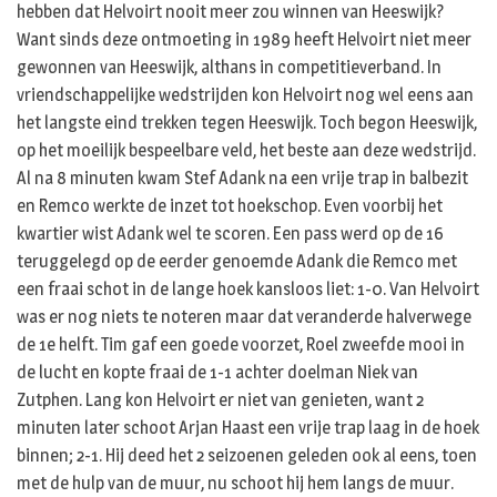
hebben dat Helvoirt nooit meer zou winnen van Heeswijk?
Want sinds deze ontmoeting in 1989 heeft Helvoirt niet meer
gewonnen van Heeswijk, althans in competitieverband. In
vriendschappelijke wedstrijden kon Helvoirt nog wel eens aan
het langste eind trekken tegen Heeswijk. Toch begon Heeswijk,
op het moeilijk bespeelbare veld, het beste aan deze wedstrijd.
Al na 8 minuten kwam Stef Adank na een vrije trap in balbezit
en Remco werkte de inzet tot hoekschop. Even voorbij het
kwartier wist Adank wel te scoren. Een pass werd op de 16
teruggelegd op de eerder genoemde Adank die Remco met
een fraai schot in de lange hoek kansloos liet: 1-0. Van Helvoirt
was er nog niets te noteren maar dat veranderde halverwege
de 1e helft. Tim gaf een goede voorzet, Roel zweefde mooi in
de lucht en kopte fraai de 1-1 achter doelman Niek van
Zutphen. Lang kon Helvoirt er niet van genieten, want 2
minuten later schoot Arjan Haast een vrije trap laag in de hoek
binnen; 2-1. Hij deed het 2 seizoenen geleden ook al eens, toen
met de hulp van de muur, nu schoot hij hem langs de muur.