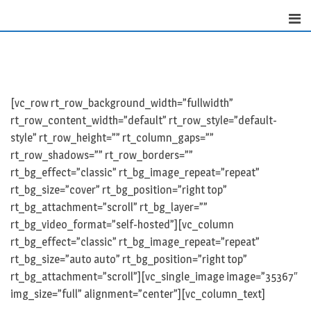
Skip
to
content
[vc_row rt_row_background_width=”fullwidth”
rt_row_content_width=”default” rt_row_style=”default-
style” rt_row_height=”” rt_column_gaps=””
rt_row_shadows=”” rt_row_borders=””
rt_bg_effect=”classic” rt_bg_image_repeat=”repeat”
rt_bg_size=”cover” rt_bg_position=”right top”
rt_bg_attachment=”scroll” rt_bg_layer=””
rt_bg_video_format=”self-hosted”][vc_column
rt_bg_effect=”classic” rt_bg_image_repeat=”repeat”
rt_bg_size=”auto auto” rt_bg_position=”right top”
rt_bg_attachment=”scroll”][vc_single_image image=”35367″
img_size=”full” alignment=”center”][vc_column_text]