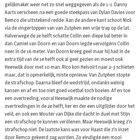
gelijkmaker weer net zo snel weggegeven als de 1-1. Danny
Aarts verscheen na een goede steekpass van Dylan Davies voor
Remco die uitstekend redde. Aan de andere kant schoot Nick
via de vingertoppen van van Zutphen een vrije trap op de lat.
Halverwege de 2e helft schatte Collin een diepe bal beter in
dan Camiel van Doorn en van Doorn legde vervolgens Collin
neer in de 16 meter. Van Doorn kreeg geel maar hij had in de
extra tijd van de 1e helft ook al geel gezien en moest ook
Heeswijk door met 10 man. Rico kon Helvoirt naar 2-3 schieten
maar, dat is opmerkelijk, miste opnieuw. Van Zutphen stopte
de strafschop. Daarna bleef de wedstrijd, ondanks weinig
kansen en af en toe niet goed voetbal toch boeien. Af en toe
een overtreding, vooral Heeswijk maakte de nodige
overtredingen in de 2e helft, her en der een uitglijder door het
veld, en ook een Wouter van Dijke die dacht in duel met Stijn
een strafschop te kunnen verdienen. Maar Heeswijk kreeg z’n
strafschop niet. De laatste kans was voor Haast die z’n inzet
door Remco gekeerd zag worden. Zo eindigde een mooi