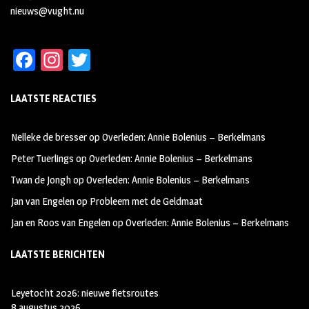
nieuws@vught.nu
Fa
In
T
ce
st
wi
LAATSTE REACTIES
b
ag
tt
oo
ra
er
Nelleke de bresser
op
Overleden: Annie Bolenius – Berkelmans
k
m
Peter Tuerlings
op
Overleden: Annie Bolenius – Berkelmans
Twan de Jongh
op
Overleden: Annie Bolenius – Berkelmans
Jan van Engelen
op
Probleem met de Geldmaat
Jan en Roos van Engelen
op
Overleden: Annie Bolenius – Berkelmans
LAATSTE BERICHTEN
Leyetocht 2026: nieuwe fietsroutes
8 augustus 2026