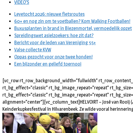
VIDEO’S
Leyetocht 2026: nieuwe fietsroutes
60+ en nog zin om te voetballen? Kom Walking Footballen!
Buxusplanten in brand in Biezenmortel, vermoedelijk opzet
Spreidingswet asielzoekers: hoe zit dat?
Bericht voor de leden van Vereniging 55+
Valse collecte KVW
Oppas gezocht voor onze twee honden!
Een bijzonder en geliefd toernooi
[vc_row rt_row_background_width=”fullwidth” rt_row_content_w
rt_bg_effect=”classic” rt_bg_image_repeat=”repeat” rt_bg_size
rt_bg_effect=”classic” rt_bg_image_repeat=”repeat” rt_bg_size=
alignment=”center”][vc_column_text]HELVOIRT – José van Rooij (48) 
Keinderkupkesfestival in Hilvarenbeek. Ze wilde vooral herinnerin