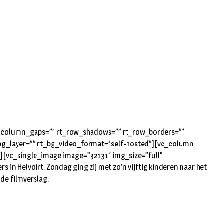
rt_column_gaps=”” rt_row_shadows=”” rt_row_borders=””
t_bg_layer=”” rt_bg_video_format=”self-hosted”][vc_column
”][vc_single_image image=”32131″ img_size=”full”
s in Helvoirt. Zondag ging zij met zo’n vijftig kinderen naar het
de filmverslag.