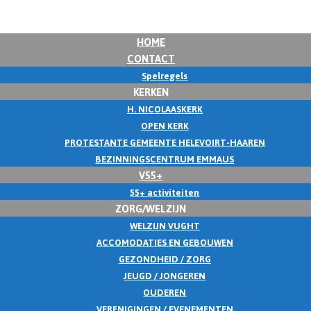
HOME
CONTACT
Spelregels
KERKEN
H. NICOLAASKERK
OPEN KERK
PROTESTANTE GEMEENTE HELEVOIRT-HAAREN
BEZINNINGSCENTRUM EMMAUS
V55+
55+ activiteiten
ZORG/WELZIJN
WELZIJN VUGHT
ACCOMODATIES EN GEBOUWEN
GEZONDHEID / ZORG
JEUGD / JONGEREN
OUDEREN
VERENIGINGEN / EVENEMENTEN