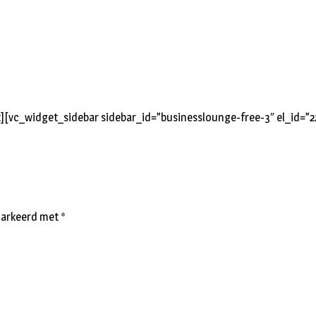
][vc_widget_sidebar sidebar_id=”businesslounge-free-3″ el_id=”2
emarkeerd met
*