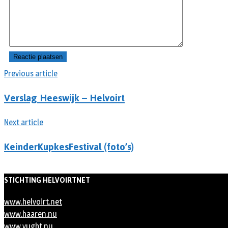
Previous article
Verslag Heeswijk – Helvoirt
Next article
KeinderKupkesFestival (foto’s)
STICHTING HELVOIRTNET
www.helvoirt.net
www.haaren.nu
www.vught.nu