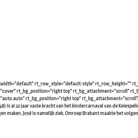
idth=”default” rt_row_style=”default-style” rt_row_height=”” 
=”cover” rt_bg_position=”right top” rt_bg_attachment=”scroll” r
”auto auto” rt_bg_position=”right top” rt_bg_attachment=”scroll
is al 22 jaar vaste kracht van het kindercarnaval van de Keiespeller
gen maken. José is namelijk ziek. Omroep Brabant maakte het volgen