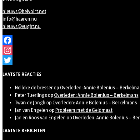
nieuws@helvoirt.net
info@haaren.nu
nieuws@vught.nu
Facebook
Instagram
Twitter
LAATSTE REACTIES
Nelleke de bresser
op
Overleden: Annie Bolenius – Berkelma
Peter Tuerlings
op
Overleden: Annie Bolenius – Berkelmans
Twan de Jongh
op
Overleden: Annie Bolenius – Berkelmans
Jan van Engelen
op
Probleem met de Geldmaat
Jan en Roos van Engelen
op
Overleden: Annie Bolenius – Be
LAATSTE BERICHTEN