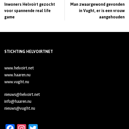
Inwoners Helvoirt gezocht
Man zwaargewond gevonden
voor spannende real life
in Vught, er is een vrouw
game
aangehouden
STICHTING HELVOIRTNET
www.helvoirt.net
www.haaren.nu
www.vught.nu
nieuws@helvoirt.net
info@haaren.nu
nieuws@vught.nu
Fa
In
T