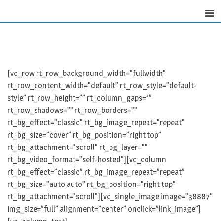
Skip
to
content
[vc_row rt_row_background_width=”fullwidth”
rt_row_content_width=”default” rt_row_style=”default-
style” rt_row_height=”” rt_column_gaps=””
rt_row_shadows=”” rt_row_borders=””
rt_bg_effect=”classic” rt_bg_image_repeat=”repeat”
rt_bg_size=”cover” rt_bg_position=”right top”
rt_bg_attachment=”scroll” rt_bg_layer=””
rt_bg_video_format=”self-hosted”][vc_column
rt_bg_effect=”classic” rt_bg_image_repeat=”repeat”
rt_bg_size=”auto auto” rt_bg_position=”right top”
rt_bg_attachment=”scroll”][vc_single_image image=”38887″
img_size=”full” alignment=”center” onclick=”link_image”]