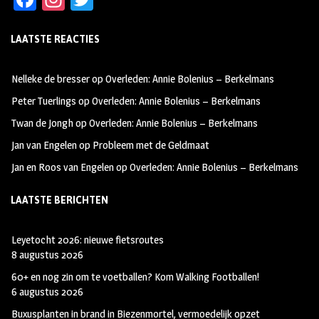
ce
st
wi
LAATSTE REACTIES
b
ag
tt
oo
ra
er
Nelleke de bresser
op
Overleden: Annie Bolenius – Berkelmans
k
m
Peter Tuerlings
op
Overleden: Annie Bolenius – Berkelmans
Twan de Jongh
op
Overleden: Annie Bolenius – Berkelmans
Jan van Engelen
op
Probleem met de Geldmaat
Jan en Roos van Engelen
op
Overleden: Annie Bolenius – Berkelmans
LAATSTE BERICHTEN
Leyetocht 2026: nieuwe fietsroutes
8 augustus 2026
60+ en nog zin om te voetballen? Kom Walking Footballen!
6 augustus 2026
Buxusplanten in brand in Biezenmortel, vermoedelijk opzet