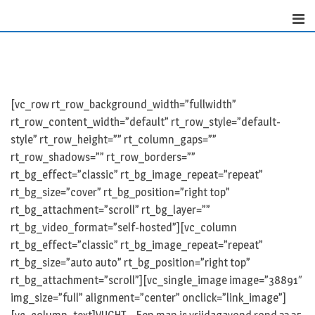
S
k
i
p
t
o
[vc_row rt_row_background_width=”fullwidth”
c
rt_row_content_width=”default” rt_row_style=”default-
o
style” rt_row_height=”” rt_column_gaps=””
n
rt_row_shadows=”” rt_row_borders=””
t
rt_bg_effect=”classic” rt_bg_image_repeat=”repeat”
e
rt_bg_size=”cover” rt_bg_position=”right top”
n
rt_bg_attachment=”scroll” rt_bg_layer=””
t
rt_bg_video_format=”self-hosted”][vc_column
rt_bg_effect=”classic” rt_bg_image_repeat=”repeat”
rt_bg_size=”auto auto” rt_bg_position=”right top”
rt_bg_attachment=”scroll”][vc_single_image image=”38891″
img_size=”full” alignment=”center” onclick=”link_image”]