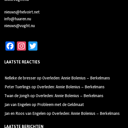
nieuws@helvoirt.net
info@haaren.nu
nieuws@vught.nu
Fa
In
T
ce
st
wi
LAATSTE REACTIES
b
ag
tt
oo
ra
er
Nelleke de bresser
op
Overleden: Annie Bolenius – Berkelmans
k
m
Peter Tuerlings
op
Overleden: Annie Bolenius – Berkelmans
Twan de Jongh
op
Overleden: Annie Bolenius – Berkelmans
Jan van Engelen
op
Probleem met de Geldmaat
Jan en Roos van Engelen
op
Overleden: Annie Bolenius – Berkelmans
LAATSTE BERICHTEN