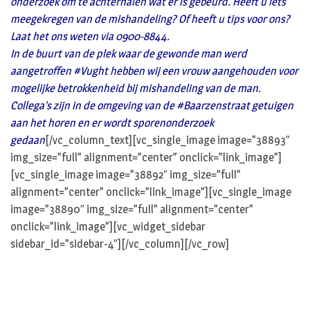
onderzoek om te achterhalen wat er is gebeurd. Heeft u iets
meegekregen van de mishandeling? Of heeft u tips voor ons?
Laat het ons weten via 0900-8844.
In de buurt van de plek waar de gewonde man werd
aangetroffen #Vught hebben wij een vrouw aangehouden voor
mogelijke betrokkenheid bij mishandeling van de man.
Collega’s zijn in de omgeving van de #Baarzenstraat getuigen
aan het horen en er wordt sporenonderzoek
gedaan
[/vc_column_text][vc_single_image image=”38893″
img_size=”full” alignment=”center” onclick=”link_image”]
[vc_single_image image=”38892″ img_size=”full”
alignment=”center” onclick=”link_image”][vc_single_image
image=”38890″ img_size=”full” alignment=”center”
onclick=”link_image”][vc_widget_sidebar
sidebar_id=”sidebar-4″][/vc_column][/vc_row]