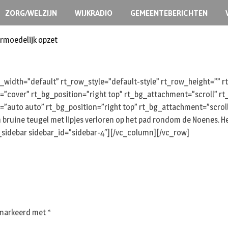
ZORG/WELZIJN
WIJKRADIO
GEMEENTEBERICHTEN
ermoedelijk opzet
width=”default” rt_row_style=”default-style” rt_row_height=””
e=”cover” rt_bg_position=”right top” rt_bg_attachment=”scroll” 
=”auto auto” rt_bg_position=”right top” rt_bg_attachment=”scrol
ruine teugel met lipjes verloren op het pad rondom de Noenes. 
sidebar sidebar_id=”sidebar-4″][/vc_column][/vc_row]
gemarkeerd met
*