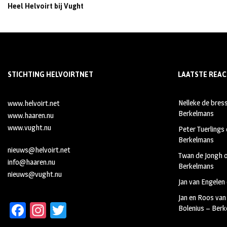
Heel Helvoirt bij Vught
STICHTING HELVOIRTNET
LAATSTE REAC
Nelleke de bres
www.helvoirt.net
Berkelmans
www.haaren.nu
www.vught.nu
Peter Tuerlings
Berkelmans
nieuws@helvoirt.net
Twan de Jongh
info@haaren.nu
Berkelmans
nieuws@vught.nu
Jan van Engelen
Jan en Roos van
Fa
In
T
Bolenius – Ber
ce
st
wi