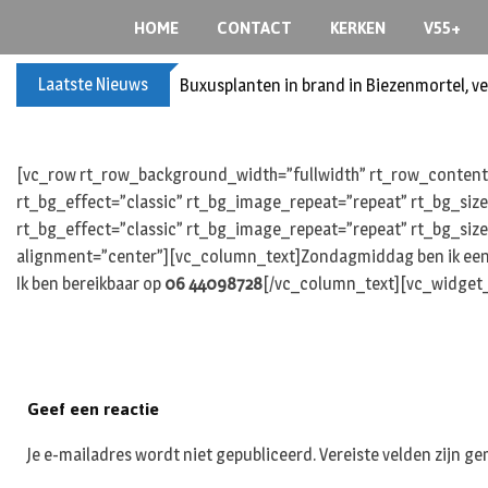
Skip
HOME
CONTACT
KERKEN
V55+
to
content
Laatste Nieuws
Buxusplanten in brand in Biezenmortel, v
[vc_row rt_row_background_width=”fullwidth” rt_row_content_
rt_bg_effect=”classic” rt_bg_image_repeat=”repeat” rt_bg_siz
rt_bg_effect=”classic” rt_bg_image_repeat=”repeat” rt_bg_size
alignment=”center”][vc_column_text]Zondagmiddag ben ik een b
Ik ben bereikbaar op
06 44098728
[/vc_column_text][vc_widget_
Geef een reactie
Je e-mailadres wordt niet gepubliceerd.
Vereiste velden zijn 