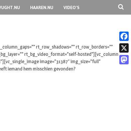
VUGHT.NU
HAAREN.NU
VIDEO’S
F
 rt_column_gaps=”” rt_row_shadows=”” rt_row_borders=””
rt_bg_layer=”” rt_bg_video_format=”self-hosted”][vc_column
a
X
l”][vc_single_image image=”31387″ img_size=”full”
c
Heeft iemand hem misschien gevonden?
M
e
a
b
s
o
t
o
o
k
d
o