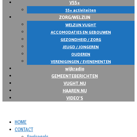
V55+
55+ activiteiten
ZORG/WELZIJN
WELZIJN VUGHT
ACCOMODATIES EN GEBOUWEN
GEZONDHEID / ZORG
JEUGD / JONGEREN
OUDEREN
VERENIGINGEN / EVENEMENTEN
wijkradio
GEMEENTEBERICHTEN
VUGHT.NU
HAAREN.NU
VIDEO’S
HOME
CONTACT
Spelregels