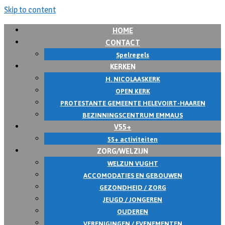
Skip to content
HOME
CONTACT
Spelregels
KERKEN
H. NICOLAASKERK
OPEN KERK
PROTESTANTE GEMEENTE HELEVOIRT-HAAREN
BEZINNINGSCENTRUM EMMAUS
V55+
55+ activiteiten
ZORG/WELZIJN
WELZIJN VUGHT
ACCOMODATIES EN GEBOUWEN
GEZONDHEID / ZORG
JEUGD / JONGEREN
OUDEREN
VERENIGINGEN / EVENEMENTEN