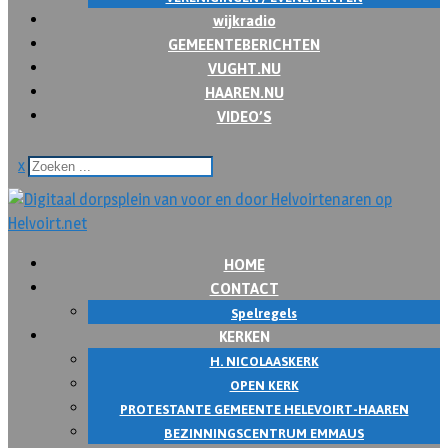
wijkradio
GEMEENTEBERICHTEN
VUGHT.NU
HAAREN.NU
VIDEO’S
x
HOME
CONTACT
Spelregels
KERKEN
H. NICOLAASKERK
OPEN KERK
PROTESTANTE GEMEENTE HELEVOIRT-HAAREN
BEZINNINGSCENTRUM EMMAUS