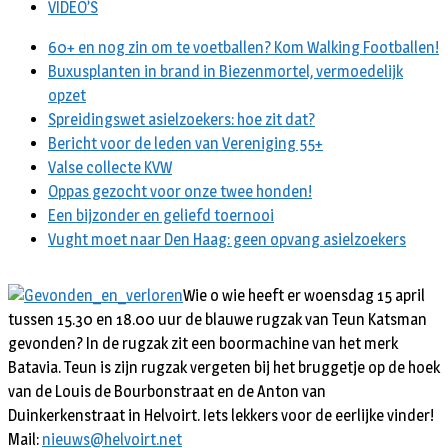
VIDEO’S
60+ en nog zin om te voetballen? Kom Walking Footballen!
Buxusplanten in brand in Biezenmortel, vermoedelijk
opzet
Spreidingswet asielzoekers: hoe zit dat?
Bericht voor de leden van Vereniging 55+
Valse collecte KVW
Oppas gezocht voor onze twee honden!
Een bijzonder en geliefd toernooi
Vught moet naar Den Haag: geen opvang asielzoekers
Wie o wie heeft er woensdag 15 april
tussen 15.30 en 18.00 uur de blauwe rugzak van Teun Katsman
gevonden? In de rugzak zit een boormachine van het merk
Batavia. Teun is zijn rugzak vergeten bij het bruggetje op de hoek
van de Louis de Bourbonstraat en de Anton van
Duinkerkenstraat in Helvoirt. Iets lekkers voor de eerlijke vinder!
Mail:
nieuws@helvoirt.net