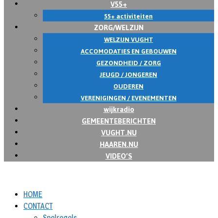
V55+
55+ activiteiten
ZORG/WELZIJN
WELZIJN VUGHT
ACCOMODATIES EN GEBOUWEN
GEZONDHEID / ZORG
JEUGD / JONGEREN
OUDEREN
VERENIGINGEN / EVENEMENTEN
wijkradio
GEMEENTEBERICHTEN
VUGHT.NU
HAAREN.NU
VIDEO’S
HOME
CONTACT
Spelregels