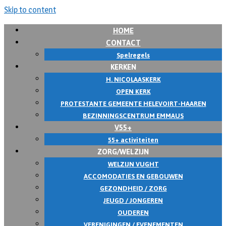
Skip to content
HOME
CONTACT
Spelregels
KERKEN
H. NICOLAASKERK
OPEN KERK
PROTESTANTE GEMEENTE HELEVOIRT-HAAREN
BEZINNINGSCENTRUM EMMAUS
V55+
55+ activiteiten
ZORG/WELZIJN
WELZIJN VUGHT
ACCOMODATIES EN GEBOUWEN
GEZONDHEID / ZORG
JEUGD / JONGEREN
OUDEREN
VERENIGINGEN / EVENEMENTEN