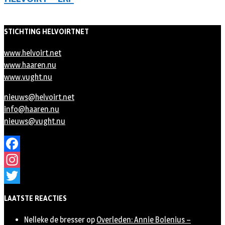
STICHTING HELVOIRTNET
www.helvoirt.net
www.haaren.nu
www.vught.nu
nieuws@helvoirt.net
info@haaren.nu
nieuws@vught.nu
Facebook
Instagram
Twitter
LAATSTE REACTIES
Nelleke de bresser
op
Overleden: Annie Bolenius –