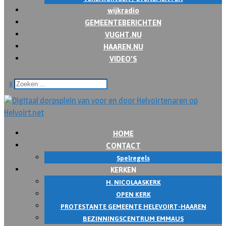
wijkradio
GEMEENTEBERICHTEN
VUGHT.NU
HAAREN.NU
VIDEO’S
x
HOME
CONTACT
Spelregels
KERKEN
H. NICOLAASKERK
OPEN KERK
PROTESTANTE GEMEENTE HELEVOIRT-HAAREN
BEZINNINGSCENTRUM EMMAUS