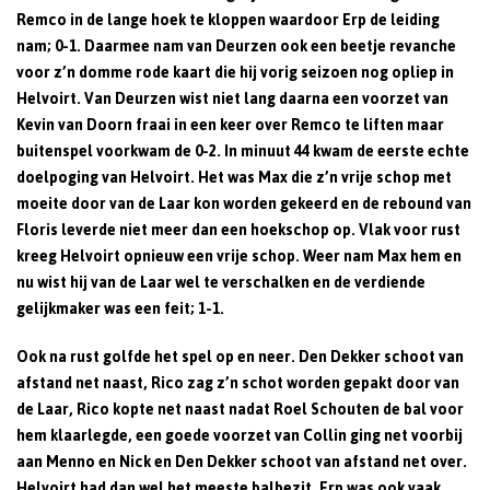
Remco in de lange hoek te kloppen waardoor Erp de leiding
nam; 0-1. Daarmee nam van Deurzen ook een beetje revanche
voor z’n domme rode kaart die hij vorig seizoen nog opliep in
Helvoirt. Van Deurzen wist niet lang daarna een voorzet van
Kevin van Doorn fraai in een keer over Remco te liften maar
buitenspel voorkwam de 0-2. In minuut 44 kwam de eerste echte
doelpoging van Helvoirt. Het was Max die z’n vrije schop met
moeite door van de Laar kon worden gekeerd en de rebound van
Floris leverde niet meer dan een hoekschop op. Vlak voor rust
kreeg Helvoirt opnieuw een vrije schop. Weer nam Max hem en
nu wist hij van de Laar wel te verschalken en de verdiende
gelijkmaker was een feit; 1-1.
Ook na rust golfde het spel op en neer. Den Dekker schoot van
afstand net naast, Rico zag z’n schot worden gepakt door van
de Laar, Rico kopte net naast nadat Roel Schouten de bal voor
hem klaarlegde, een goede voorzet van Collin ging net voorbij
aan Menno en Nick en Den Dekker schoot van afstand net over.
Helvoirt had dan wel het meeste balbezit, Erp was ook vaak