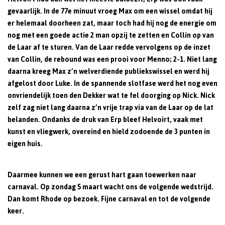
gevaarlijk. In de 77e minuut vroeg Max om een wissel omdat hij
er helemaal doorheen zat, maar toch had hij nog de energie om
nog met een goede actie 2 man opzij te zetten en Collin op van
de Laar af te sturen. Van de Laar redde vervolgens op de inzet
van Collin, de rebound was een prooi voor Menno; 2-1. Niet lang
daarna kreeg Max z’n welverdiende publiekswissel en werd hij
afgelost door Luke. In de spannende slotfase werd het nog even
onvriendelijk toen den Dekker wat te fel doorging op Nick. Nick
zelf zag niet lang daarna z’n vrije trap via van de Laar op de lat
belanden. Ondanks de druk van Erp bleef Helvoirt, vaak met
kunst en vliegwerk, overeind en hield zodoende de 3 punten in
eigen huis.
Daarmee kunnen we een gerust hart gaan toewerken naar
carnaval. Op zondag 5 maart wacht ons de volgende wedstrijd.
Dan komt Rhode op bezoek. Fijne carnaval en tot de volgende
keer.