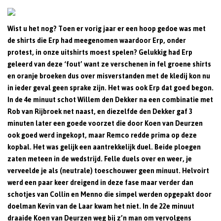
Wist u het nog? Toen er vorig jaar er een hoop gedoe was met
de shirts die Erp had meegenomen waardoor Erp, onder
protest, in onze uitshirts moest spelen? Gelukkig had Erp
geleerd van deze ‘fout’ want ze verschenen in fel groene shirts
en oranje broeken dus over misverstanden met de kledij kon nu
in ieder geval geen sprake zijn. Het was ook Erp dat goed begon.
In de 4e minuut schot Willem den Dekker na een combinatie met
Rob van Rijbroek net naast, en diezelfde den Dekker gaf 3
minuten later een goede voorzet die door Koen van Deurzen
ook goed werd ingekopt, maar Remco redde prima op deze
kopbal. Het was gelijk een aantrekkelijk duel. Beide ploegen
zaten meteen in de wedstrijd. Felle duels over en weer, je
verveelde je als (neutrale) toeschouwer geen minuut. Helvoirt
werd een paar keer dreigend in deze fase maar verder dan
schotjes van Collin en Menno die simpel werden opgepakt door
doelman Kevin van de Laar kwam het niet. In de 22e minuut
draaide Koen van Deurzen weg bij z’n man om vervolgens