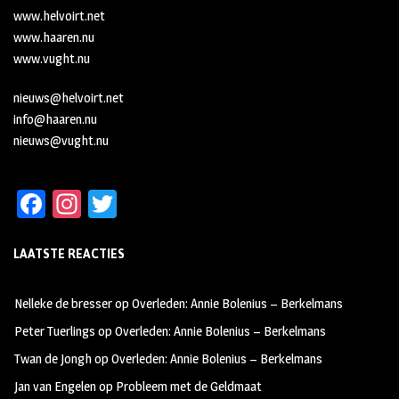
www.helvoirt.net
www.haaren.nu
www.vught.nu
nieuws@helvoirt.net
info@haaren.nu
nieuws@vught.nu
Fa
In
T
ce
st
wi
LAATSTE REACTIES
b
ag
tt
oo
ra
er
Nelleke de bresser
op
Overleden: Annie Bolenius – Berkelmans
k
m
Peter Tuerlings
op
Overleden: Annie Bolenius – Berkelmans
Twan de Jongh
op
Overleden: Annie Bolenius – Berkelmans
Jan van Engelen
op
Probleem met de Geldmaat