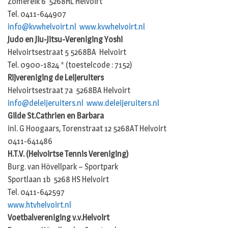
Zomereik 6 5268HL Helvoirt
Tel. 0411-644907
info@kvwhelvoirt.nl
www.kvwhelvoirt.nl
Judo en Jiu-Jitsu-Vereniging Yoshi
Helvoirtsestraat 5 5268BA Helvoirt
Tel. 0900-1824 * (toestelcode : 7152)
Rijvereniging de Leijeruiters
Helvoirtsestraat 7a 5268BA Helvoirt
info@deleijeruiters.nl
www.deleijeruiters.nl
Gilde St.Cathrien en Barbara
inl. G Hoogaars, Torenstraat 12 5268AT Helvoirt
0411-641486
H.T.V. (Helvoirtse Tennis Vereniging)
Burg. van Hövellpark – Sportpark
Sportlaan 1b 5268 HS Helvoirt
Tel. 0411-642597
www.htvhelvoirt.nl
Voetbalvereniging v.v.Helvoirt