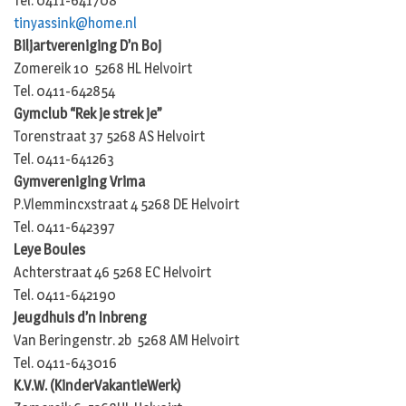
Tel: 0411-641708
tinyassink@home.nl
Biljartvereniging D’n Boj
Zomereik 10 5268 HL Helvoirt
Tel. 0411-642854
Gymclub “Rek je strek je”
Torenstraat 37 5268 AS Helvoirt
Tel. 0411-641263
Gymvereniging Vrima
P.Vlemmincxstraat 4 5268 DE Helvoirt
Tel. 0411-642397
Leye Boules
Achterstraat 46 5268 EC Helvoirt
Tel. 0411-642190
Jeugdhuis d’n Inbreng
Van Beringenstr. 2b 5268 AM Helvoirt
Tel. 0411-643016
K.V.W. (KinderVakantieWerk)