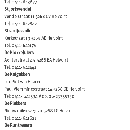
Tel. 0411-643677
St.Jorisvendel
Vendelstraat 11 5268 CV Helvoirt
Tel. 0411-642842
Straotjesvolk
Kerkstraat 19 5268 AE Helvoirt
Tel. 0411-642176
De Klokkeluiers
Achterstraat 45 5268 EA Helvoirt
Tel. 0411-642442
De Keigekken
p.a. Piet van Haaren
Paul Vlemmincxstraat 14 5268 DE Helvoirt
Tel: 0411- 642534 Mob. 06-23355330
De Plekkers
Nieuwkuikseweg 20 5268 LG Helvoirt
Tel. 0411-641621
De Runtreeers