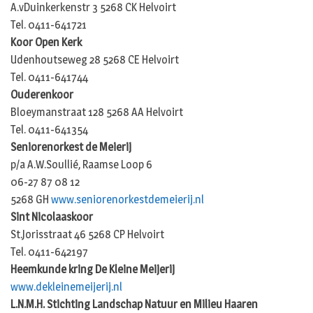
A.vDuinkerkenstr 3 5268 CK Helvoirt
Tel. 0411-641721
Koor Open Kerk
Udenhoutseweg 28 5268 CE Helvoirt
Tel. 0411-641744
Ouderenkoor
Bloeymanstraat 128 5268 AA Helvoirt
Tel. 0411-641354
Seniorenorkest de Meierij
p/a A.W.Soullié, Raamse Loop 6
06-27 87 08 12
5268 GH
www.seniorenorkestdemeierij.nl
Sint Nicolaaskoor
St.Jorisstraat 46 5268 CP Helvoirt
Tel. 0411-642197
Heemkunde kring De Kleine Meijerij
www.dekleinemeijerij.nl
L.N.M.H. Stichting Landschap Natuur en Milieu Haaren