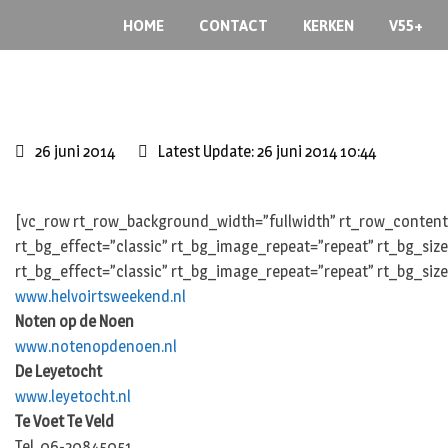
Skip
HOME
CONTACT
KERKEN
V55+
to
content
26 juni 2014
Latest Update: 26 juni 2014 10:44
[vc_row rt_row_background_width=”fullwidth” rt_row_content_
rt_bg_effect=”classic” rt_bg_image_repeat=”repeat” rt_bg_siz
rt_bg_effect=”classic” rt_bg_image_repeat=”repeat” rt_bg_size
www.helvoirtsweekend.nl
Noten op de Noen
www.notenopdenoen.nl
De Leyetocht
www.leyetocht.nl
Te Voet Te Veld
Tel. 06-20845051