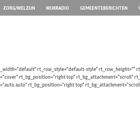
ZORG/WELZIJN
WIJKRADIO
GEMEENTEBERICHTEN
width=”default” rt_row_style=”default-style” rt_row_height=””
e=”cover” rt_bg_position=”right top” rt_bg_attachment=”scroll” 
=”auto auto” rt_bg_position=”right top” rt_bg_attachment=”scrol