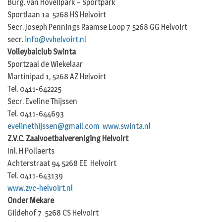
Burg. van Hövellpark – Sportpark
Sportlaan 1a 5268 HS Helvoirt
Secr. Joseph Pennings Raamse Loop 7 5268 GG Helvoirt
secr.
info@vvhelvoirt.nl
Volleybalclub Swinta
Sportzaal de Wiekelaar
Martinipad 1, 5268 AZ Helvoirt
Tel. 0411-642225
Secr. Eveline Thijssen
Tel. 0411-644693
evelinethijssen@gmail.com
www.swinta.nl
Z.V.C. Zaalvoetbalvereniging Helvoirt
Inl. H Pollaerts
Achterstraat 94 5268 EE Helvoirt
Tel. 0411-643139
www.zvc-helvoirt.nl
Onder Mekare
Gildehof 7 5268 CS Helvoirt