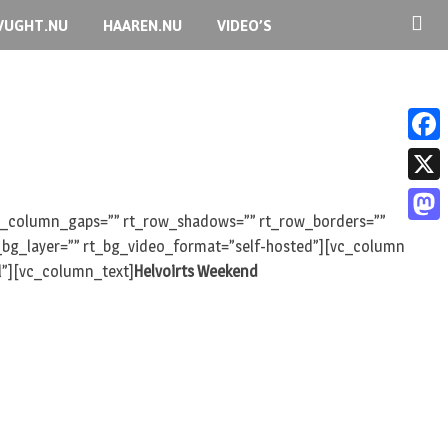
VUGHT.NU
HAAREN.NU
VIDEO’S
F
a
X
c
 rt_column_gaps=”” rt_row_shadows=”” rt_row_borders=””
M
rt_bg_layer=”” rt_bg_video_format=”self-hosted”][vc_column
e
a
l”][vc_column_text]
Helvoirts Weekend
b
s
o
t
o
o
k
d
o