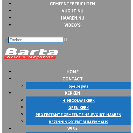
GEMEENTEBERICHTEN
VUGHT.NU
HAAREN.NU
VIDEO’S
x
HOME
CONTACT
Spelregels
KERKEN
H. NICOLAASKERK
OPEN KERK
PROTESTANTE GEMEENTE HELEVOIRT-HAAREN
BEZINNINGSCENTRUM EMMAUS
V55+