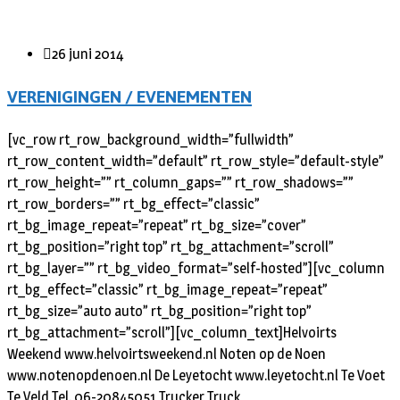
26 juni 2014
VERENIGINGEN / EVENEMENTEN
[vc_row rt_row_background_width=”fullwidth”
rt_row_content_width=”default” rt_row_style=”default-style”
rt_row_height=”” rt_column_gaps=”” rt_row_shadows=””
rt_row_borders=”” rt_bg_effect=”classic”
rt_bg_image_repeat=”repeat” rt_bg_size=”cover”
rt_bg_position=”right top” rt_bg_attachment=”scroll”
rt_bg_layer=”” rt_bg_video_format=”self-hosted”][vc_column
rt_bg_effect=”classic” rt_bg_image_repeat=”repeat”
rt_bg_size=”auto auto” rt_bg_position=”right top”
rt_bg_attachment=”scroll”][vc_column_text]Helvoirts
Weekend www.helvoirtsweekend.nl Noten op de Noen
www.notenopdenoen.nl De Leyetocht www.leyetocht.nl Te Voet
Te Veld Tel. 06-20845051 Trucker Truck