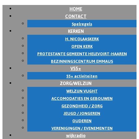
HOME
Skip
CONTACT
to
Spelregels
content
KERKEN
H. NICOLAASKERK
OPEN KERK
PROTESTANTE GEMEENTE HELEVOIRT-HAAREN
BEZINNINGSCENTRUM EMMAUS
V55+
55+ activiteiten
ZORG/WELZIJN
WELZIJN VUGHT
ACCOMODATIES EN GEBOUWEN
GEZONDHEID / ZORG
JEUGD / JONGEREN
OUDEREN
VERENIGINGEN / EVENEMENTEN
wijkradio