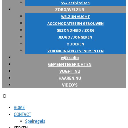
55+ activiteiten
ZORG/WELZIJN
WELZIJN VUGHT
ACCOMODATIES EN GEBOUWEN
GEZONDHEID / ZORG
JEUGD / JONGEREN
OUDEREN
VERENIGINGEN / EVENEMENTEN
wijkradio
GEMEENTEBERICHTEN
VUGHT.NU
HAAREN.NU
VIDEO’S
HOME
CONTACT
Spelregels