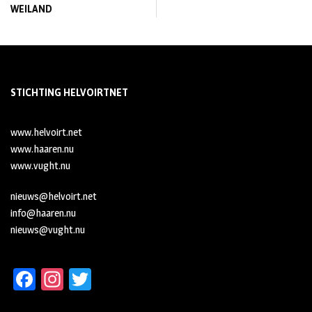
WEILAND
STICHTING HELVOIRTNET
www.helvoirt.net
www.haaren.nu
www.vught.nu
nieuws@helvoirt.net
info@haaren.nu
nieuws@vught.nu
Fa
In
T
ce
st
wi