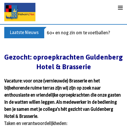
S
k
i
p
t
Laatste Nieuws
60+ en nog zin om te voetballen? Kom Wal
o
c
o
Gezocht: oproepkrachten Guldenberg
n
Hotel & Brasserie
t
e
n
Vacature: voor onze (vernieuwde) Brasserie en het
t
bijbehorende ruime terras zijn wij zijn op zoek naar
enthousiaste en vriendelijke oproepkrachten die onze gasten
in de watten willen leggen. Als medewerker in de bediening
ben je samen met je collega’s hét gezicht van Guldenberg
Hotel & Brasserie.
Taken en verantwoordelijkheden: