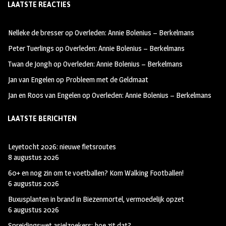
LAATSTE REACTIES
b
ag
tt
oo
ra
er
Nelleke de bresser
op
Overleden: Annie Bolenius – Berkelmans
k
m
Peter Tuerlings
op
Overleden: Annie Bolenius – Berkelmans
Twan de Jongh
op
Overleden: Annie Bolenius – Berkelmans
Jan van Engelen
op
Probleem met de Geldmaat
Jan en Roos van Engelen
op
Overleden: Annie Bolenius – Berkelmans
LAATSTE BERICHTEN
Leyetocht 2026: nieuwe fietsroutes
8 augustus 2026
60+ en nog zin om te voetballen? Kom Walking Footballen!
6 augustus 2026
Buxusplanten in brand in Biezenmortel, vermoedelijk opzet
6 augustus 2026
Spreidingswet asielzoekers: hoe zit dat?