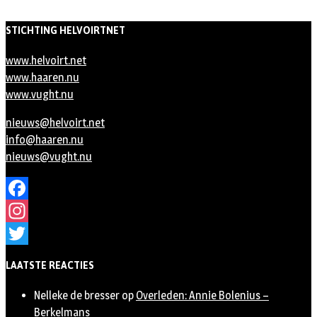
STICHTING HELVOIRTNET
www.helvoirt.net
www.haaren.nu
www.vught.nu
nieuws@helvoirt.net
info@haaren.nu
nieuws@vught.nu
Facebook
Instagram
Twitter
LAATSTE REACTIES
Nelleke de bresser
op
Overleden: Annie Bolenius –
Berkelmans