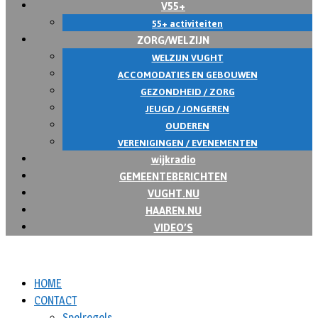
V55+
55+ activiteiten
ZORG/WELZIJN
WELZIJN VUGHT
ACCOMODATIES EN GEBOUWEN
GEZONDHEID / ZORG
JEUGD / JONGEREN
OUDEREN
VERENIGINGEN / EVENEMENTEN
wijkradio
GEMEENTEBERICHTEN
VUGHT.NU
HAAREN.NU
VIDEO’S
HOME
CONTACT
Spelregels