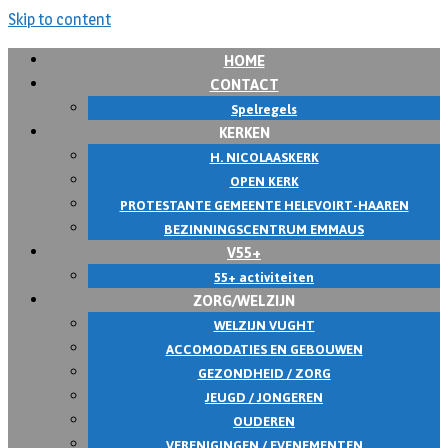
Skip to content
HOME
CONTACT
Spelregels
KERKEN
H. NICOLAASKERK
OPEN KERK
PROTESTANTE GEMEENTE HELEVOIRT-HAAREN
BEZINNINGSCENTRUM EMMAUS
V55+
55+ activiteiten
ZORG/WELZIJN
WELZIJN VUGHT
ACCOMODATIES EN GEBOUWEN
GEZONDHEID / ZORG
JEUGD / JONGEREN
OUDEREN
VERENIGINGEN / EVENEMENTEN