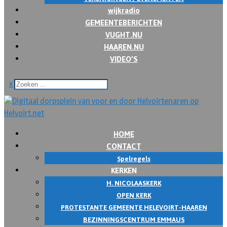
wijkradio
GEMEENTEBERICHTEN
VUGHT.NU
HAAREN.NU
VIDEO’S
x
HOME
CONTACT
Spelregels
KERKEN
H. NICOLAASKERK
OPEN KERK
PROTESTANTE GEMEENTE HELEVOIRT-HAAREN
BEZINNINGSCENTRUM EMMAUS