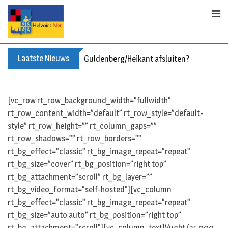
Skip
to
content
Laatste Nieuws
Guldenberg/Heikant afsluiten?
[vc_row rt_row_background_width=”fullwidth”
rt_row_content_width=”default” rt_row_style=”default-
style” rt_row_height=”” rt_column_gaps=””
rt_row_shadows=”” rt_row_borders=””
rt_bg_effect=”classic” rt_bg_image_repeat=”repeat”
rt_bg_size=”cover” rt_bg_position=”right top”
rt_bg_attachment=”scroll” rt_bg_layer=””
rt_bg_video_format=”self-hosted”][vc_column
rt_bg_effect=”classic” rt_bg_image_repeat=”repeat”
rt_bg_size=”auto auto” rt_bg_position=”right top”
rt_bg_attachment=”scroll”][vc_column_text]Vught (25.000