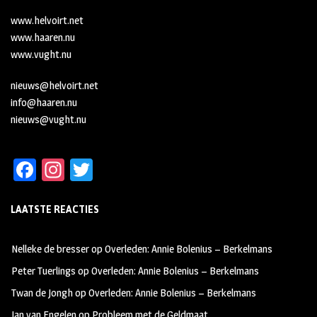
www.helvoirt.net
www.haaren.nu
www.vught.nu
nieuws@helvoirt.net
info@haaren.nu
nieuws@vught.nu
Fa
In
T
ce
st
wi
LAATSTE REACTIES
b
ag
tt
oo
ra
er
Nelleke de bresser
op
Overleden: Annie Bolenius – Berkelmans
k
m
Peter Tuerlings
op
Overleden: Annie Bolenius – Berkelmans
Twan de Jongh
op
Overleden: Annie Bolenius – Berkelmans
Jan van Engelen
op
Probleem met de Geldmaat