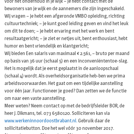
voor het onderhoud in je wijk – je hebt contact met de
bewoners van je wijk en de aannemers die zijn ingeschakeld.
Wij vragen – je hebt een afgeronde VMBO opleiding, richting
cultuurtechniek; – je kunt goed leiding geven en vind het leuk
om dit te doen; – je hebt ervaring met het werk en bent
resultaatgericht; – je ziet er netjes uit, bent enthousiast, hebt
humor en bent vriendelijk en klantgericht;
Wij bieden Een salaris van maximaal € 2.561, – bruto per maand
op basis van 36 uur (schaal 5) en een inconveniëntentoe-slag.
Het is mogelijk dat je eerst geplaatst in de aanloopschaal
(schaal 4) wordt. Als overheidsorganisatie heb-ben we prima
arbeidsvoorwaarden. Het gaat om een tijdelijke aanstelling
voor één jaar. Functioneer je goed? Dan zetten we de functie
om naar een vaste aanstelling.
Meer weten? Neem contact op met de bedrijfsleider BOR, de
heer J. Dikmans, tel. 073 6580120. Solliciteren kan via
www.werkeninnoordoostbrabant.nl.
Gebruik daar de
sollicitatiebutton. Doe het wel vóór 30 november 2017.