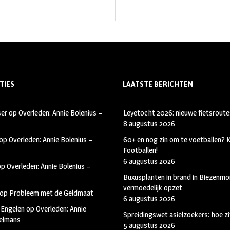
TIES
LAATSTE BERICHTEN
ser
op
Overleden: Annie Bolenius –
Leyetocht 2026: nieuwe fietsroute
8 augustus 2026
op
Overleden: Annie Bolenius –
60+ en nog zin om te voetballen?
Footballen!
6 augustus 2026
op
Overleden: Annie Bolenius –
Buxusplanten in brand in Biezenmor
vermoedelijk opzet
op
Probleem met de Geldmaat
6 augustus 2026
 Engelen
op
Overleden: Annie
Spreidingswet asielzoekers: hoe zi
kelmans
5 augustus 2026