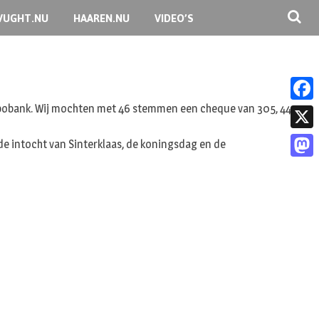
VUGHT.NU
HAAREN.NU
VIDEO’S
 Rabobank. Wij mochten met 46 stemmen een cheque van 305, 44
F
a
X
de intocht van Sinterklaas, de koningsdag en de
c
M
e
a
b
s
o
t
o
o
k
d
o