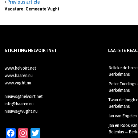
Previous article
Vacature: Gemeente Vught
STICHTING HELVOIRTNET
LAATSTE REAC
Nelleke de bres
www.helvoirt.net
Berkelmans
www.haaren.nu
www.vught.nu
Peter Tuerlings
Berkelmans
nieuws@helvoirt.net
Twan de Jongh
info@haaren.nu
Berkelmans
nieuws@vught.nu
Jan van Engelen
Jan en Roos van
Fa
In
T
Bolenius – Ber