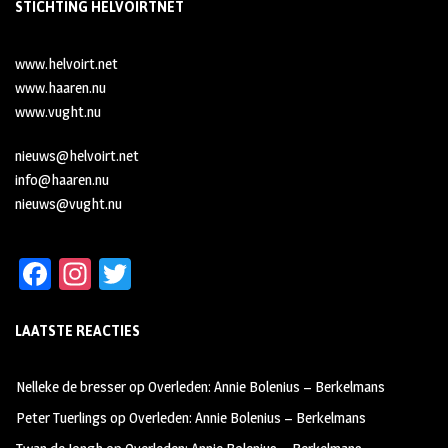
STICHTING HELVOIRTNET
www.helvoirt.net
www.haaren.nu
www.vught.nu
nieuws@helvoirt.net
info@haaren.nu
nieuws@vught.nu
Fa
In
T
ce
st
wi
LAATSTE REACTIES
b
ag
tt
oo
ra
er
Nelleke de bresser
op
Overleden: Annie Bolenius – Berkelmans
k
m
Peter Tuerlings
op
Overleden: Annie Bolenius – Berkelmans