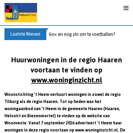
S
k
i
p
t
Laatste Nieuws
60+ en nog zin om te voetballen? Kom Wal
o
c
o
Huurwoningen in de regio Haaren
n
voortaan te vinden op
t
e
www.woninginzicht.nl
n
t
Woonstichting ’t Heem verhuurt woningen in zowel de regio
Tilburg als de regio Haaren. Tot op heden was het
woningaanbod van ’t Heem in de gemeente Haaren (Haaren,
Helvoirt en Biezenmortel) te vinden op de website van
Woonveste. Vanaf 7 september 2016 adverteert ’t Heem haar
woningen in deze regio voortaan op www.woninginzicht.nl. De