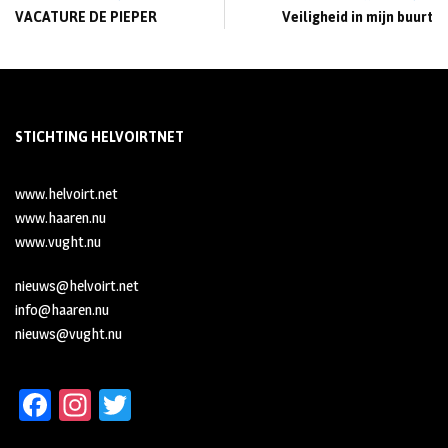
VACATURE DE PIEPER
Veiligheid in mijn buurt
STICHTING HELVOIRTNET
www.helvoirt.net
www.haaren.nu
www.vught.nu
nieuws@helvoirt.net
info@haaren.nu
nieuws@vught.nu
Fa
In
T
ce
st
wi