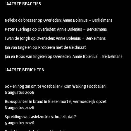
LAATSTE REACTIES
b
ag
tt
oo
ra
er
Nelleke de bresser
op
Overleden: Annie Bolenius – Berkelmans
k
m
Peter Tuerlings
op
Overleden: Annie Bolenius – Berkelmans
Twan de Jongh
op
Overleden: Annie Bolenius – Berkelmans
Jan van Engelen
op
Probleem met de Geldmaat
Jan en Roos van Engelen
op
Overleden: Annie Bolenius – Berkelmans
LAATSTE BERICHTEN
60+ en nog zin om te voetballen? Kom Walking Footballen!
6 augustus 2026
Buxusplanten in brand in Biezenmortel, vermoedelijk opzet
6 augustus 2026
Spreidingswet asielzoekers: hoe zit dat?
5 augustus 2026