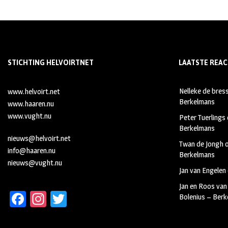
STICHTING HELVOIRTNET
LAATSTE REAC
Nelleke de bres
www.helvoirt.net
Berkelmans
www.haaren.nu
www.vught.nu
Peter Tuerlings
Berkelmans
nieuws@helvoirt.net
Twan de Jongh
info@haaren.nu
Berkelmans
nieuws@vught.nu
Jan van Engelen
Jan en Roos van
Fa
In
T
Bolenius – Ber
ce
st
wi