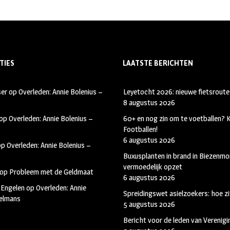
TIES
LAATSTE BERICHTEN
ser
op
Overleden: Annie Bolenius –
Leyetocht 2026: nieuwe fietsroute
8 augustus 2026
op
Overleden: Annie Bolenius –
60+ en nog zin om te voetballen?
Footballen!
6 augustus 2026
op
Overleden: Annie Bolenius –
Buxusplanten in brand in Biezenmor
vermoedelijk opzet
op
Probleem met de Geldmaat
6 augustus 2026
 Engelen
op
Overleden: Annie
Spreidingswet asielzoekers: hoe zi
kelmans
5 augustus 2026
Bericht voor de leden van Verenig