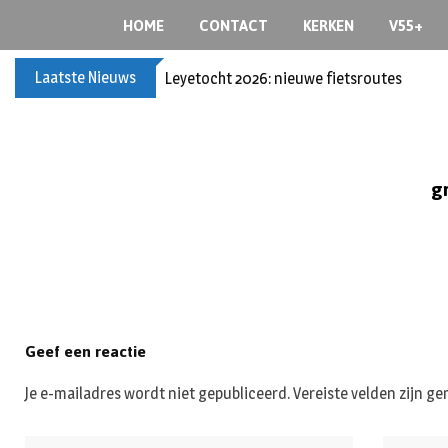
Skip
HOME
CONTACT
KERKEN
V55+
to
content
Laatste Nieuws
Leyetocht 2026: nieuwe fietsroutes
g
Geef een reactie
Je e-mailadres wordt niet gepubliceerd.
Vereiste velden zijn 