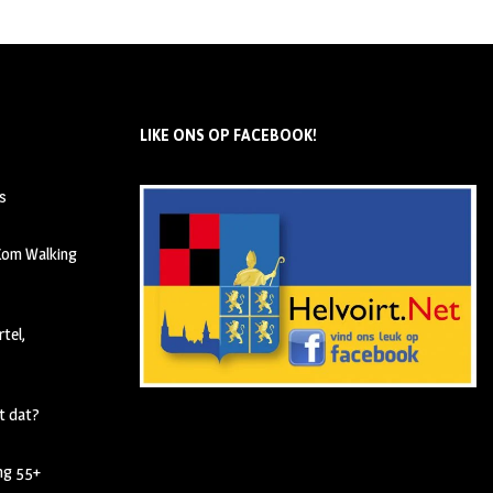
LIKE ONS OP FACEBOOK!
s
 Kom Walking
tel,
t dat?
ing 55+