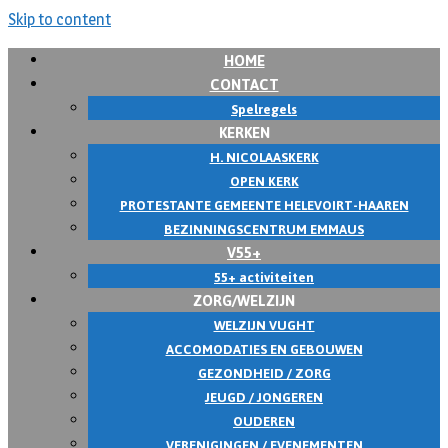
Skip to content
HOME
CONTACT
Spelregels
KERKEN
H. NICOLAASKERK
OPEN KERK
PROTESTANTE GEMEENTE HELEVOIRT-HAAREN
BEZINNINGSCENTRUM EMMAUS
V55+
55+ activiteiten
ZORG/WELZIJN
WELZIJN VUGHT
ACCOMODATIES EN GEBOUWEN
GEZONDHEID / ZORG
JEUGD / JONGEREN
OUDEREN
VERENIGINGEN / EVENEMENTEN