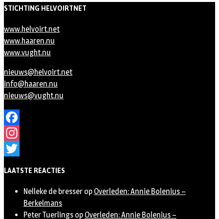
STICHTING HELVOIRTNET
www.helvoirt.net
www.haaren.nu
www.vught.nu
nieuws@helvoirt.net
info@haaren.nu
nieuws@vught.nu
Facebook
Instagram
Twitter
LAATSTE REACTIES
Nelleke de bresser
op
Overleden: Annie Bolenius –
Berkelmans
Peter Tuerlings
op
Overleden: Annie Bolenius –