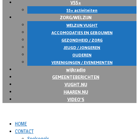
V55+
55+ activiteiten
ZORG/WELZIJN
WELZIJN VUGHT
ACCOMODATIES EN GEBOUWEN
GEZONDHEID / ZORG
JEUGD / JONGEREN
OUDEREN
VERENIGINGEN / EVENEMENTEN
wijkradio
GEMEENTEBERICHTEN
VUGHT.NU
HAAREN.NU
VIDEO’S
HOME
CONTACT
Spelregels