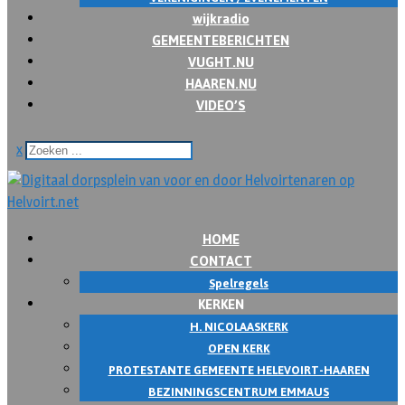
wijkradio
GEMEENTEBERICHTEN
VUGHT.NU
HAAREN.NU
VIDEO’S
x
HOME
CONTACT
Spelregels
KERKEN
H. NICOLAASKERK
OPEN KERK
PROTESTANTE GEMEENTE HELEVOIRT-HAAREN
BEZINNINGSCENTRUM EMMAUS