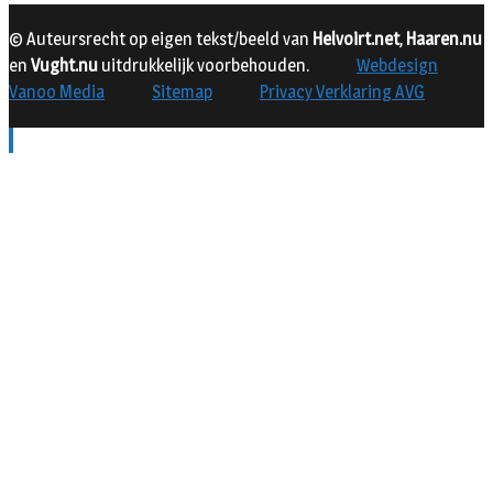
© Auteursrecht op eigen tekst/beeld van
Helvoirt.net
,
Haaren.nu
en
Vught.nu
uitdrukkelijk voorbehouden.
Webdesign
Vanoo Media
Sitemap
Privacy Verklaring AVG