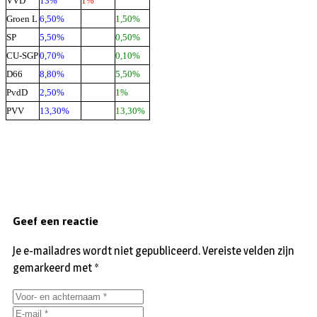
VVD
13%
1%
Groen L
6,50%
1,50%
SP
5,50%
0,50%
CU-SGP
0,70%
0,10%
D66
8,80%
5,50%
PvdD
2,50%
1%
PVV
13,30%
13,30%
Geef een reactie
Je e-mailadres wordt niet gepubliceerd.
Vereiste velden zijn
gemarkeerd met
*