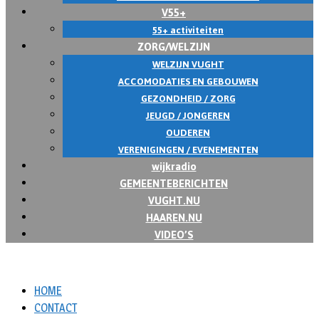
V55+
55+ activiteiten
ZORG/WELZIJN
WELZIJN VUGHT
ACCOMODATIES EN GEBOUWEN
GEZONDHEID / ZORG
JEUGD / JONGEREN
OUDEREN
VERENIGINGEN / EVENEMENTEN
wijkradio
GEMEENTEBERICHTEN
VUGHT.NU
HAAREN.NU
VIDEO’S
HOME
CONTACT