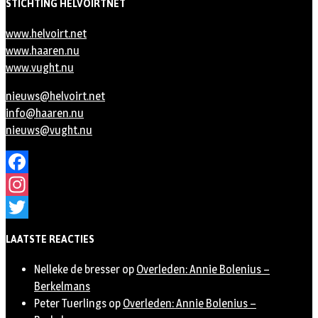
STICHTING HELVOIRTNET
www.helvoirt.net
www.haaren.nu
www.vught.nu
nieuws@helvoirt.net
info@haaren.nu
nieuws@vught.nu
Facebook
Instagram
Twitter
LAATSTE REACTIES
Nelleke de bresser
op
Overleden: Annie Bolenius –
Berkelmans
Peter Tuerlings
op
Overleden: Annie Bolenius –