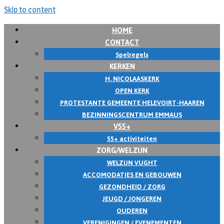
Skip to content
HOME
CONTACT
Spelregels
KERKEN
H. NICOLAASKERK
OPEN KERK
PROTESTANTE GEMEENTE HELEVOIRT-HAAREN
BEZINNINGSCENTRUM EMMAUS
V55+
55+ activiteiten
ZORG/WELZIJN
WELZIJN VUGHT
ACCOMODATIES EN GEBOUWEN
GEZONDHEID / ZORG
JEUGD / JONGEREN
OUDEREN
VERENIGINGEN / EVENEMENTEN