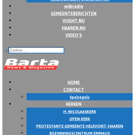
wijkradio
GEMEENTEBERICHTEN
VUGHT.NU
HAAREN.NU
VIDEO’S
x
HOME
CONTACT
Spelregels
KERKEN
H. NICOLAASKERK
OPEN KERK
PROTESTANTE GEMEENTE HELEVOIRT-HAAREN
BEZINNINGSCENTRUM EMMAUS