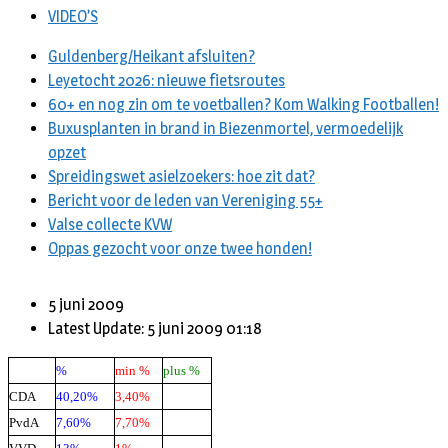
VIDEO’S
Guldenberg/Heikant afsluiten?
Leyetocht 2026: nieuwe fietsroutes
60+ en nog zin om te voetballen? Kom Walking Footballen!
Buxusplanten in brand in Biezenmortel, vermoedelijk
opzet
Spreidingswet asielzoekers: hoe zit dat?
Bericht voor de leden van Vereniging 55+
Valse collecte KVW
Oppas gezocht voor onze twee honden!
5 juni 2009
Latest Update: 5 juni 2009 01:18
%
min %
plus %
CDA
40,20%
3,40%
PvdA
7,60%
7,70%